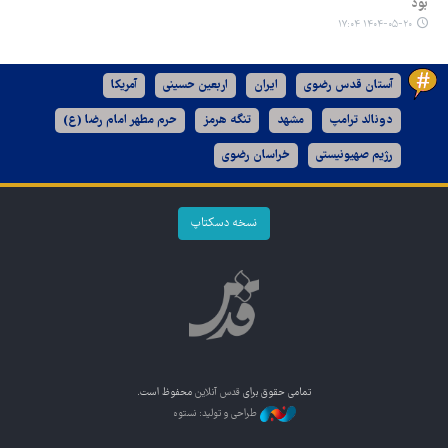
بود
۱۴۰۴-۰۵-۲۰ ۱۷:۰۴
آستان قدس رضوی
ایران
اربعین حسینی
آمریکا
دونالد ترامپ
مشهد
تنگه هرمز
حرم مطهر امام رضا (ع)
رژیم صهیونیستی
خراسان رضوی
نسخه دسکتاپ
تمامی حقوق برای
قدس آنلاین
محفوظ است.
طراحی و تولید: نستوه