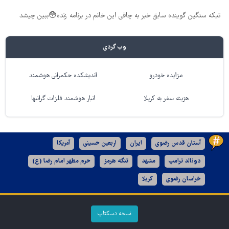
تیکه سنگین گوینده سابق خبر به چاقی این خانم در برنامه زنده😳ببین چیشد
وب گردی
مزایده خودرو
اندیشکده حکمرانی هوشمند
هزینه سفر به کربلا
انبار هوشمند فلزات گرانبها
آستان قدس رضوی
ایران
اربعین حسینی
آمریکا
دونالد ترامپ
مشهد
تنگه هرمز
حرم مطهر امام رضا (ع)
خراسان رضوی
کربلا
نسخه دسکتاپ