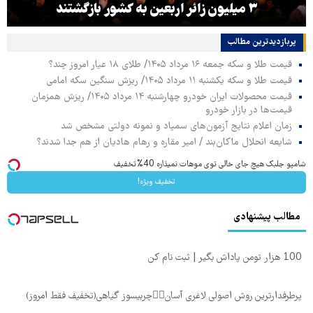
۳ میلیون زائر اربعین به کشور بازگشتند
پربازدیدترین‌ مطالب
قیمت طلا و سکه جمعه ۱۶ مرداد ۱۴۰۵/ طلای ۱۸ عیار امروز چند؟
قیمت طلا و سکه یکشنبه ۱۱ مرداد ۱۴۰۵/ ریزش سنگین سکه امامی
قیمت محصولات ایران خودرو چهارشنبه ۱۴ مرداد ۱۴۰۵/ ریزش همزمان
قیمت‌ها در بازار خودرو
زمان اعلام نتایج آزمون‌های سمپاد و نمونه دولتی مشخص شد
شایعه انحلال ماکان‌بند / امیر مقاره و رهام هادیان از هم جدا شدند؟
شامپو جلبک هیچ جای خالی توی موهات نمیذاره 40%تخفیف
تخفیف ویژه!
مطالب پیشنهادی
100 هزار تومن پاداش بگیر | ثبت نام کن
پرطرفدارترین روش اصولی لاغری آسان👈🏻چربیسوز گیاهی(تخفیف فقط امروز)