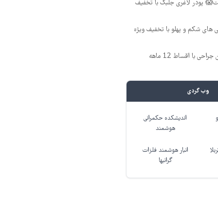
😱 پودر لاغری جلبک با تخفیف
ای شکم و پهلو با تخفیف ویژه
ی با اقساط 12 ماهه
وب گردی
اندیشکده حکمرانی
هوشمند
بلا
انبار هوشمند فلزات
گرانبها