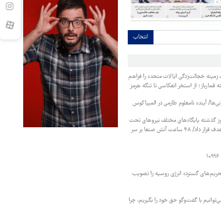
انتخاب
زمینه خجالت‌زدگی ایالات متحده را فراهم
 قمارباز؛ از استخر انعکاسی تا تنگه هرمز
نی‌ها/ آینده نامعلوم طارمی در المپیاکوس
ز گذشته پایگاه‌های مختلف نیروهای تحت
حمایت عربستان را هدف قرار داد/ ۴۸ ساعت آتش صنعا بر سر
حریم‌های گسترده انرژی روسیه را تصویب
‌توانیم با گفت‌وگو حق خود را بگیریم، چرا