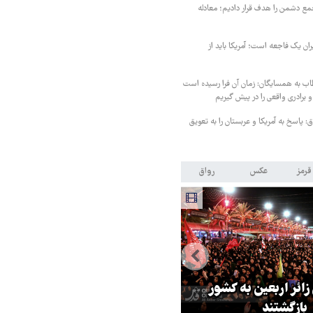
مع دشمن را هدف قرار دادیم؛ معادله
یران یک فاجعه است؛ آمریکا باید از
اب به همسایگان: زمان آن فرا رسیده است
 برادری واقعی را در پیش گیریم
 پاسخ به آمریکا و عربستان را به تعویق
قرمز
عکس
رواق
 زائر اربعین به کشور
هماهنگی محور مقاومت، آمریکا ر
بازگشتند
در منطقه درمانده کرد