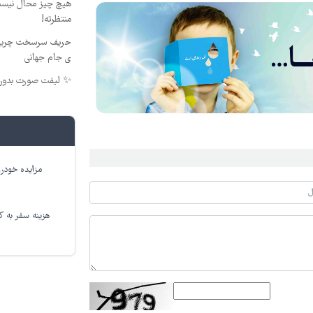
هیچ چیز محال نیست
منتظرته!
حریف سرسخت چربی ه
ی جام جهانی
✨ لیفت صورت بدون جراح
مزایده خودرو
هزینه سفر به کر