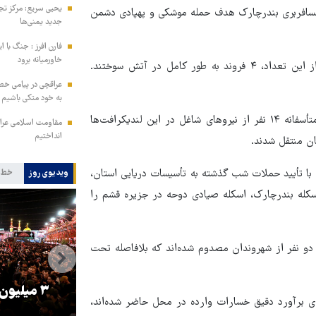
یحیی سریع: مرکز تج
ته حوالی ساعت ۲۲:۳۰ تا ۲۳ شب، اسکله مسافربری بندرچارک هدف حمله موشکی و پهپادی دشمن
جدید یمنی‌ها
فارن افرز : جنگ با ا
خاورمیانه برود
وی افزود: در این حمله، ۶ فروند لندیکرافت دچار آسیب شدند که از این تعداد، ۴ فروند به طور کامل در آتش سوختند.
عراقچی در پیامی خط
به خود متکی باشیم و
بخشدار شیبکوه با اشاره به آمار مصدومان این حادثه تصریح کرد: متأسفانه ۱۴ نفر از نیروهای شاغل در این لندیکرافت‌ها
مقاومت اسلامی عراق:
انداختیم
ن منتقل شدند.
 با تأیید حملات شب گذشته به تأسیسات دریایی استان،
ویدیوی روز
خط 
سکله بندرچارک، اسکله صیادی دوحه در جزیره قشم را
 دو نفر از شهروندان مصدوم شده‌اند که بلافاصله تحت
را
ترامپ نماد فساد، اقتدارگرایی و
۳ میلیون
رای برآورد دقیق خسارات وارده در محل حاضر شده‌اند،
جنگ‌طلبی است!