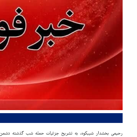
رحیمی بخشدار شیبکوه، به تشریح جزئیات حمله شب گذشته دشمن آ