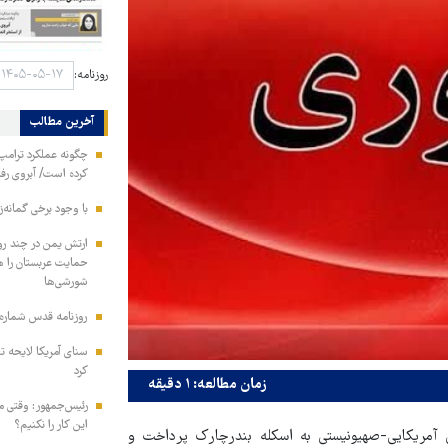
روزنامه:
آخرین مطالب
چگونه عملکرد ترامپ 
کرده است/ آبروی رفته
با وجود برخی گمانه‌ز
ارتش یمن در چند رو
شورشی‌ها
روزنامه قدس شماره ۱۰۹۹۶
سنای آمریکا لایحه ت
کرد
زمان مطالعه: ۱ دقیقه
رئیس‌جمهور: وقتی می
این کار را نکنیم؟
مریکایی-صهیونیستی به اسکله بندرچارک پرداخت و