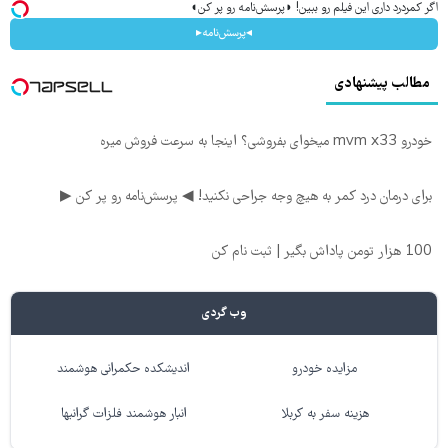
اگر کمردرد داری این فیلم رو ببین! ◗پرسش‌نامه رو پر کن◖
◂پرسش‌نامه▸
مطالب پیشنهادی
خودرو mvm x33 میخوای بفروشی؟ اینجا به سرعت فروش میره
برای درمان درد کمر به هیچ وجه جراحی نکنید! ◀ پرسش‌نامه رو پر کن ▶
100 هزار تومن پاداش بگیر | ثبت نام کن
وب گردی
مزایده خودرو
اندیشکده حکمرانی هوشمند
هزینه سفر به کربلا
انبار هوشمند فلزات گرانبها