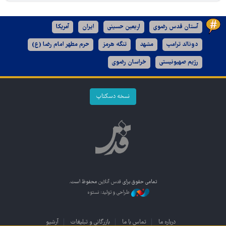
آستان قدس رضوی
اربعین حسینی
ایران
آمریکا
دونالد ترامپ
مشهد
تنگه هرمز
حرم مطهر امام رضا (ع)
رژیم صهیونیستی
خراسان رضوی
نسخه دسکتاپ
تمامی حقوق برای
قدس آنلاین
محفوظ است.
طراحی و تولید: نستوه
درباره ما
تماس با ما
بازرگانی و تبلیغات
آرشیو