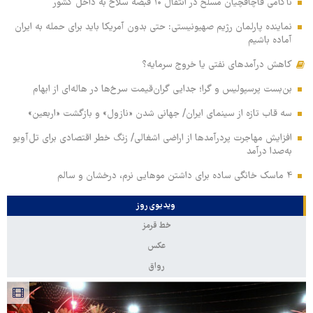
ناکامی قاچاقچیان مسلح در انتقال ۱۰ قبضه سلاح به داخل کشور
نماینده پارلمان رژیم صهیونیستی: حتی بدون آمریکا باید برای حمله به ایران
آماده باشیم
کاهش درآمدهای نفتی یا خروج سرمایه؟
بن‌بست پرسپولیس و گرا؛ جدایی گران‌قیمت سرخ‌ها در هاله‌ای از ابهام
سه قاب تازه از سینمای ایران/ جهانی شدن «نازول» و بازگشت «اربعین»
افزایش مهاجرت پردرآمدها از اراضی اشغالی/ زنگ خطر اقتصادی برای تل‌آویو
به‌صدا درآمد
۴ ماسک خانگی ساده برای داشتن موهایی نرم، درخشان و سالم
ویدیوی روز
خط قرمز
عکس
رواق