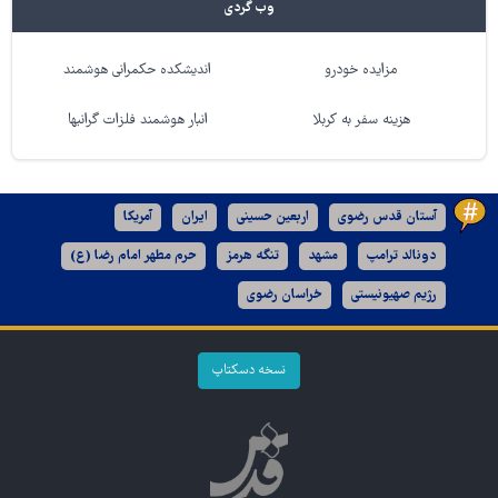
وب گردی
مزایده خودرو
اندیشکده حکمرانی هوشمند
هزینه سفر به کربلا
انبار هوشمند فلزات گرانبها
آستان قدس رضوی
اربعین حسینی
ایران
آمریکا
دونالد ترامپ
مشهد
تنگه هرمز
حرم مطهر امام رضا (ع)
رژیم صهیونیستی
خراسان رضوی
نسخه دسکتاپ