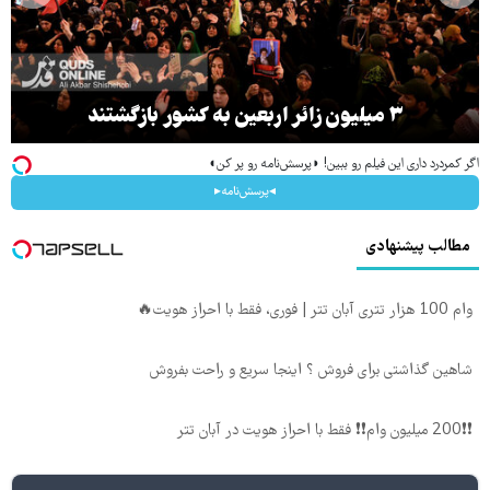
۳ میلیون زائر اربعین به کشور بازگشتند
اگر کمردرد داری این فیلم رو ببین! ◗پرسش‌نامه رو پر کن◖
◂پرسش‌نامه▸
مطالب پیشنهادی
وام 100 هزار تتری آبان تتر | فوری، فقط با احراز هویت🔥
شاهین گذاشتی برای فروش ؟ اینجا سریع و راحت بفروش
❗❗200 میلیون وام❗❗ فقط با احراز هویت در آبان تتر