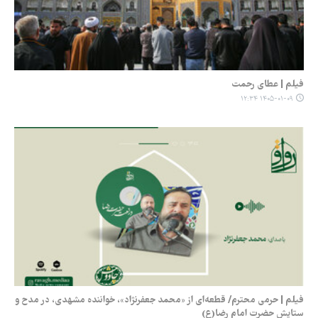
فیلم | عطای رحمت
۱۴۰۵-۰۱-۰۹ ۱۲:۳۴
فیلم | حرمی محترم/ قطعه‌ای از «محمد جعفرنژاد»، خواننده مشهدی، در مدح و
ستایش حضرت امام رضا(ع)