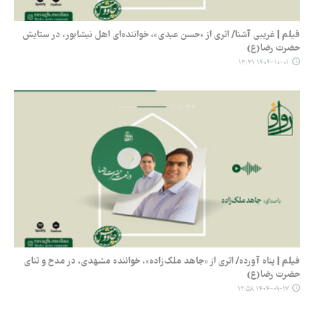
فیلم | غریبی آشنا/ اثری از «حسن عبدی»، خواننده‌ای اهل نیشابور، در ستایش
حضرت رضا(ع)
۱۴۰۴-۱۰-۰۱ ۱۳:۳۱
فیلم | پناه آورده/ اثری از «جاهد ملک‌زاده»، خواننده مشهدی، در مدح و ثنای
حضرت رضا(ع)
۱۴۰۴-۰۹-۱۷ ۱۲:۵۸