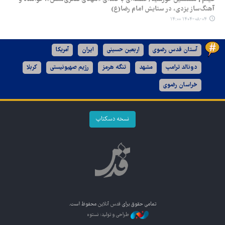
آهنگ‌ساز یزدی، در ستایش امام رضا(ع)
۱۴۰۴-۰۸-۰۴ ۱۴:۰۰
آستان قدس رضوی
اربعین حسینی
ایران
آمریکا
دونالد ترامپ
مشهد
تنگه هرمز
رژیم صهیونیستی
کربلا
خراسان رضوی
نسخه دسکتاپ
تمامی حقوق برای
قدس آنلاین
محفوظ است.
طراحی و تولید: نستوه