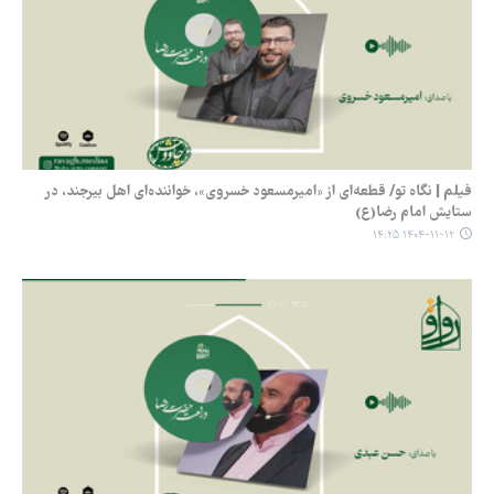
فیلم | نگاه تو/ قطعه‌ای از «امیرمسعود خسروی»، خواننده‌ای اهل بیرجند، در
ستایش امام رضا(ع)
۱۴۰۴-۱۱-۱۲ ۱۴:۲۵