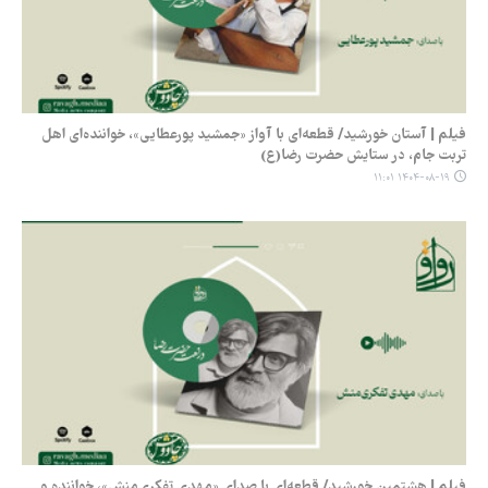
فیلم | آستان خورشید/ قطعه‌ای با آواز «جمشید پورعطایی»، خواننده‌ای اهل
تربت جام، در ستایش حضرت رضا(ع)
۱۴۰۴-۰۸-۱۹ ۱۱:۰۱
فیلم | هشتمین خورشید/ قطعه‌ای با صدای «مهدی تفکری‌منش»، خواننده و