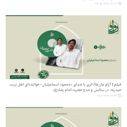
۱۴۰۴-۱۲-۰۳ ۲۳:۰۴
فیلم | آرام جان‌ها/ اثری با صدای «محمود اسماعیلیان» خواننده‌ای اهل تربت
حیدریه، در ستایش و مدح حضرت امام رضا(ع)
۱۴۰۴-۱۱-۲۷ ۰۹:۰۶