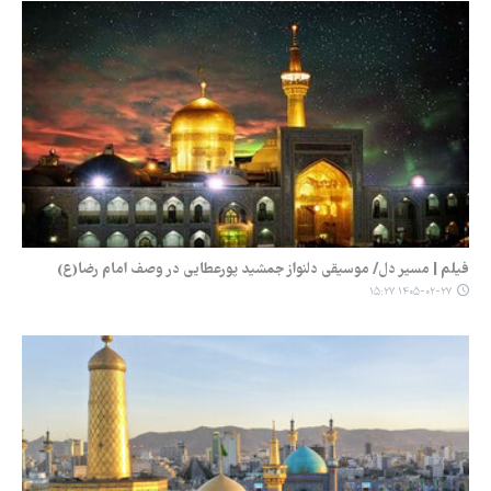
فیلم | مسیر دل/ موسیقی دلنواز جمشید پورعطایی در وصف امام رضا(ع)
۱۴۰۵-۰۲-۲۷ ۱۵:۲۷