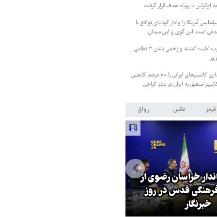
ه اوکراین با پهپاد هدف قرار گرفت
لماسی آمریکا را وادار کرد پای توافق با
مدعی است این گوی و این میدان
درگیری شدید در جنوب ادلب؛ کشته و زخمی شدن ۳ نظامی
زور
پاکستان هزینه انبارداری کانتینرهای ایرانی را ۸۰ درصد کاهش
قرمز
عکس
رواق
اندار خراسان رضوی از
بازگشایی تنگه هرمز منوط به
هنگی قدس در روز
پذیرش شروط ایران از سوی آمریک
خبرنگار
است