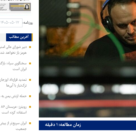
روزنامه:
آخرین مطالب
دبیر شورای عالی امنی
هرمز باز نخواهد شد
سخنگوی سپاه: بازگش
ایران است
تمدید قرارداد اوزجان
ترک‌تبار با آبی‌ها
حمله ارتش یمن به م
رو
استفاده کرده است
ایران سریع‌تر از پیش‌
زمان مطالعه: ۱ دقیقه
جمعیت