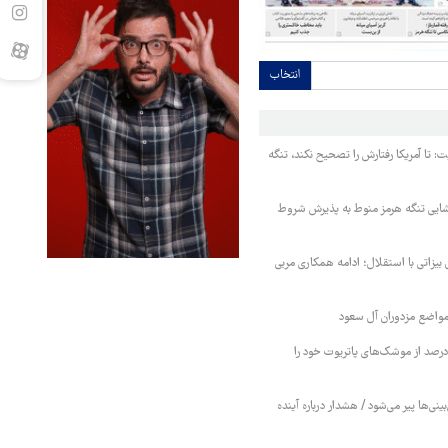
انتخاب
ت: تا آمریکا رفتارش را تصحیح نکند، تنگه
ایی تنگه هرمز منوط به پذیرش شروط
 بیزاتی با استقلال؛ ادامه همکاری مربی
واضع مزدوران آل سعود
یترز: عربستان ۸۶ درصد از موشک‌های پاتریوت خود را
بینی‌ها پیر می‌شود / هشدار درباره آینده