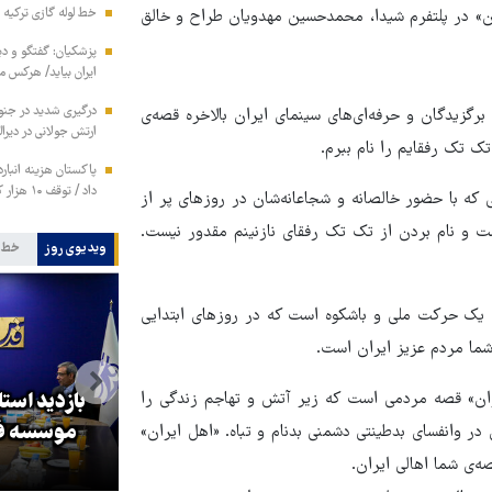
خط لوله گازی ترکیه ب
ن» در پلتفرم شیدا، محمدحسین مهدویان طراح و خالق
پزشکیان: گفتگو و دیپ
ایران بیاید/ هرکس 
رگزیدگان و حرفه‌ای‌های سینمای ایران بالاخره قصه‌ی
ارتش جولانی در دیرال
ک تک رفقایم را نام ببرم.
داد / توقف ۱۰ هزار کانتینر متعلق به ایران در بندر کراچی
نی که با حضور خالصانه و شجاعانه‌شان در روزهای پر از
ت و نام بردن از تک تک رفقای نازنینم مقدور نیست.
ویدیوی روز
خط 
 یک حرکت ملی و باشکوه است که در روزهای ابتدایی
شما مردم عزیز ایران است.
بازدید است
ران» قصه مردمی است که زیر آتش و تهاجم زندگی را
کا
پزشکیان: گفت‌وگوها آمریکا را
موسسه فر
 در وانفسای بدطینتی دشمنی بدنام و تباه. «اهل ایران»
مجبور به همراهی کرد
ه‌ی شما اهالی ایران.