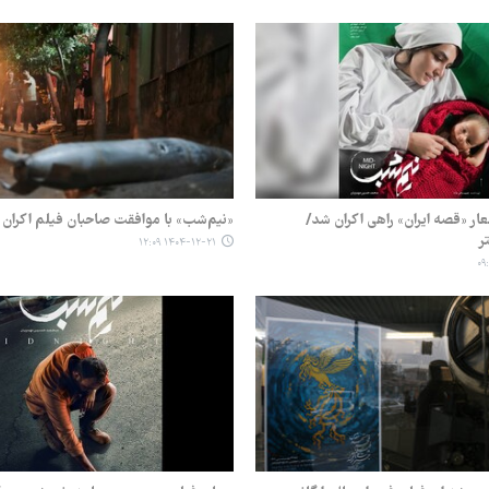
ار «قصه ایران» راهی اکران شد/
«نیم‌شب» با موافقت صاحبان فیلم اکران 
ر
۱۴۰۴-۱۲-۲۱ ۱۲:۰۹