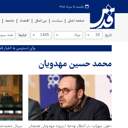
یکشنبه ۱۸ مرداد ۱۴۰۵
صفحه اصلی
سیاست
بین‌الملل
اقتصاد
جامعه
ف
تاریخ
فیلترها
18
مرداد
1405
همه سروی
برای دسترسی به اخبار قد
محمد حسین مهدویان
«خون سهراب» در انتظار بودجه / پروژه مهدویان همچنان
سریال محمدحسی