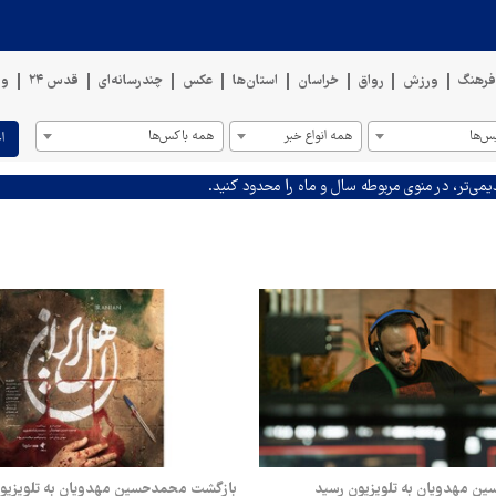
رهنگ
ورزش
رواق
خراسان
استان‌ها
عکس
چندرسانه‌ای
قدس ۲۴
وی
س‌ها
همه انواع خبر
همه باکس‌ها
ا
یمی‌تر، در منوی مربوطه سال و ماه را محدود کنید.
ن مهدویان به تلویزیون رسید
بازگشت محمدحسین مهدویان به تلویزیون