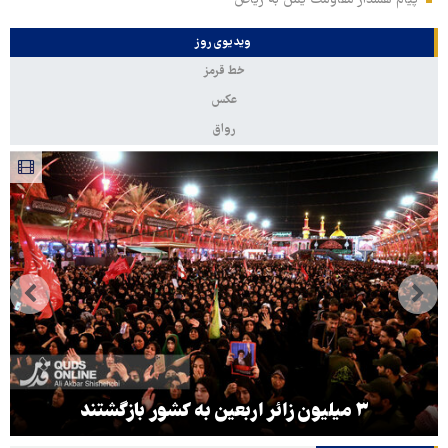
پیام هشدار مقاومت یمن به ریاض
ویدیوی روز
خط قرمز
عکس
رواق
۳ میلیون زائر اربعین به کشور بازگشتند