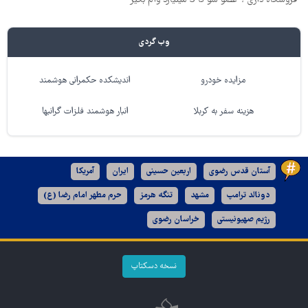
فروشگاه داری ؟ عضو شو تا 3 میلیارد وام بگیر
وب گردی
مزایده خودرو
اندیشکده حکمرانی هوشمند
هزینه سفر به کربلا
انبار هوشمند فلزات گرانبها
آستان قدس رضوی
اربعین حسینی
ایران
آمریکا
دونالد ترامپ
مشهد
تنگه هرمز
حرم مطهر امام رضا (ع)
رژیم صهیونیستی
خراسان رضوی
نسخه دسکتاپ