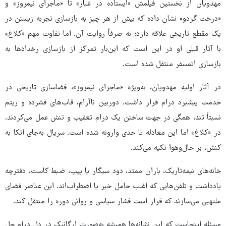
مهدویان از نخستین فیلمش «ایستاده در غبار» تا «ماجرای نیمروز» و
«درخت گردو» نشان داده که بیش از هر چیز به بازسازی تجربه‌ زیستن در
یک مقطع تاریخی علاقه دارد؛ نه صرفاً روایت آن. اما تفاوت مهم «کلاغ»
با آثار قبلی او در این است که این‌بار تمرکز از بازسازی رخدادها به
بازسازی اتمسفر منتقل شده است.
در آثار اولیه‌ مهدویان، به‌ویژه «ماجرای نیمروز»، فضاسازی تاریخی در
خدمت پیشبرد درام قرار داشت. دوربین ناآرام، قاب‌های فشرده و ریتم
نسبتاً تند، همگی در جهت ساختن یک درام تعقیب و تنش عمل می‌کردند.
در «کلاغ» اما این معادله تا حدی وارونه شده است. سریال به‌جای اتکا به
کنش، بر حال‌وهوا تکیه می‌کند.
خانه‌های نیمه‌تاریک، باران ممتد، دود سیگار یا پیپ، ضبط کاست، دفترچه
یادداشت و تلفن‌هایی که اغلب حامل خبر یا اضطراب‌اند. این عناصر فضای
ملتهبی می‌سازند که قرار است فشار سیاسی و روانی دوره را منتقل کند.
مسئله اینجاست که این نشانه‌ها همیشه به‌صورت ارگانیک در دل درام حل