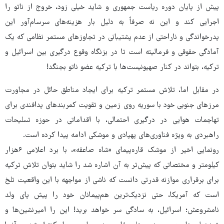
پیش از پایان دوره ریاست جمهوری و شاید خیلی زود، خروج از ناتو را
اجرایی کند و این نه صرفاً به دلیل بار هزینه‌های سرسام‌آور این
پدرخواندگی و ناراحتی از عدم پشتیبانی در تجاوزهای مستمر نظامی که یک
آمادگی حقوقی و فرمالیته است تا در بزنگاه وقوع درگیری بین اسرائیل و
ترکیه، بتواند در کنار صهیونیست‌ها با ترکیه عضو ناتو بجنگد!
در مقابل اما، تلاش مستمر ترکیه برای ایجاد مناطق حائل در مجاورت
مرزهای جنوبی خود با سوریه روی زمین و تقویت کمربندهای پدافندی برای
تهاجمات هوایی در درگیری احتمالی، با اقداماتی در حوزه تسلیحات
راهبردی به ویژه فناوری‌های پهپادی و موشکی ادامه پیدا کرده است.
رونمایی اخیر از موشک قاره‌پیمای «شاه صاعقه»، با برد اعلامی ۶هزار
کیلومتر و مختصاتی که پیش‌تر به آن اشاره شد را شاید بتوان تلاش ترکیه
برای برقراری موازنه قدرتی دانست که ناشی از مواجهه با این واقعیت تلخ
است که آمریکا، حتی نزدیک‌ترین هم‌پیمانان خود را پیش پای ولد
نامشروعش؛ اسرائیل، به سادگی سر خواهد برید! این را امیرنشین‌ها و