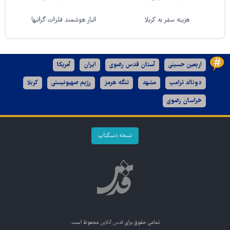
هزینه سفر به کربلا
انبار هوشمند فلزات گرانبها
اربعین حسینی
آستان قدس رضوی
ایران
آمریکا
دونالد ترامپ
مشهد
تنگه هرمز
رژیم صهیونیستی
کربلا
خراسان رضوی
نسخه دسکتاپ
تمامی حقوق برای
قدس آنلاین
محفوظ است.