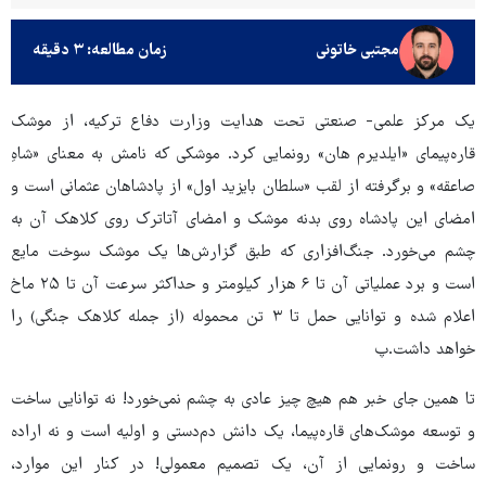
مجتبی خاتونی
زمان مطالعه: ۳ دقیقه
یک مرکز علمی- صنعتی تحت هدایت وزارت دفاع ترکیه، از موشک
قاره‌پیمای «ایلدیرم‌ هان» رونمایی کرد. موشکی که نامش به معنای «شاهِ
صاعقه» و برگرفته از لقب «سلطان بایزید اول» از پادشاهان عثمانی است و
امضای این پادشاه روی بدنه موشک و امضای آتاترک روی کلاهک آن به
چشم می‌خورد. جنگ‌افزاری که طبق گزارش‌ها یک موشک سوخت مایع
است و برد عملیاتی آن تا ۶ هزار کیلومتر و حداکثر سرعت آن تا ۲۵ ماخ
اعلام شده‌ و توانایی حمل تا ۳ تن محموله (از جمله کلاهک جنگی) را
خواهد داشت.پ
تا همین جای خبر هم هیچ چیز عادی به چشم نمی‌خورد! نه توانایی ساخت
و توسعه موشک‌های قاره‌پیما، یک دانش دم‌دستی و اولیه است و نه اراده
ساخت و رونمایی از آن، یک تصمیم معمولی! در کنار این موارد،