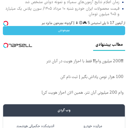
زمان اعلام نتایج آزمون‌های سمپاد و نمونه دولتی مشخص شد
قیمت محصولات ایران خودرو شنبه ۱۰ مرداد ۱۴۰۵/ سورن پلاس یک میلیارد
و ۹۰۵ میلیون تومان
از آیفون 17 تا پلی استیشن 5 🎮😍📱 | گردونه بچرخون جایزه ببر
بچرخونش
مطالب پیشنهادی
❗❗200 میلیون وام❗❗ فقط با احراز هویت در آبان تتر
100 هزار تومن پاداش بگیر | ثبت نام کن
وام 200 میلیونی آبان تتر. همین الان احراز هویت کن!
وب گردی
مزایده خودرو
اندیشکده حکمرانی هوشمند