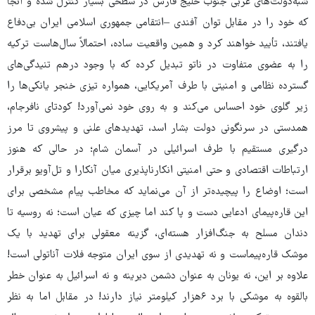
شبه‌دولت‌های عربی جنوب خلیج فارس در سطحی بسیار کنترل شده و آنجا
که خود را در مقابل توان آفندی –انتقامی جمهوری اسلامی ایران بی‌دفاع
یافتند، تأیید خواهند کرد و همین واقعیت ساده، احتمالاً سال‌هاست ترکیه
را به عضوی متفاوت در ناتو تبدیل کرده که با وجود درهم تنیدگی‌های
گسترده نظامی و امنیتی با طرف آمریکایی، همواره تیزی خنجر یانکی‌ها را
زیر گلوی خود احساس می‌کند و به روی خود نمی‌آورد! کودتای نافرجام،
همدستی در سرنگونی دولت بشار اسد، تهدیدهای علنی و پیشروی تا مرز
درگیری مستقیم با طرف اسرائیلی در آسمان شام؛ در حالی که هنوز
ارتباطات اقتصادی و حتی امنیتی انکارناپذیری میان آنکارا و تل‌آویو برقرار
است؛ اوضاع را پیچیده‌تر از آن می‌نماید که مخاطب پیام مشخصی برای
این قاره‌پیمای ادعایی دست و پا کند اما چیزی که عیان است؛ نه روسیه تا
دندان مسلح به جنگ‌افزار هسته‌ای، گزینه معقولی برای تهدید با یک
موشک قاره‌پیماست و نه تهدیدی از سوی ایران متوجه فلات آناتولی است!
علاوه بر این، نه یونان به عنوان دشمن دیرینه و نه اسرائیل به عنوان خطر
بالقوه به موشکی با برد ۶هزار کیلومتر نیاز دارند! در مقابل اما به نظر