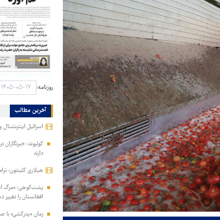
روزنامه:
آخرین مطالب
اسرائیل اینترنشنال و
کولیوند: خبرنگاران د
دارند
هیلاری کلینتون: ترام
پشت‌کوهی: «مرگ اشرف
افغانستان را تغییر د
رمان «پدرکشی» با ص