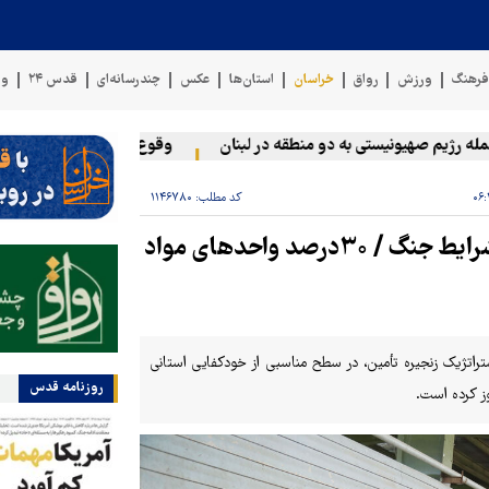
رهنگ
ورزش
رواق
خراسان
استان‌ها
عکس
چندرسانه‌ای
قدس ۲۴
وی
م صهیونیستی به دو منطقه در لبنان
وقوع حادثه دریایی در سواحل عم
کد مطلب:
۱۱۴۶۷۸۰
فعالیت با حداکثر ظرفیت؛ مأموریت استان در شرایط جنگ / ۳۰درصد واحدهای مواد
راتژیک زنجیره تأمین، در سطح مناسبی از خودکفایی استانی
روزنامه قدس
وز کرده است.