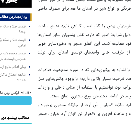
«غزه کردن ایران»
چطور با ا
وجه‌فرنگی و انواع شیر در استان ما هم برای مصرف داخلی
پربازدیدترین‌ مطالب
 مواد غذایی، مراحل دانش‌بنیان بودن را گذرانده و گواهی تأیید «عمق ساخت
چند؟
دلیل شرایط امنی که دارد، نقش پشتیبان سایر استان‌ها
ود فعالیت کنند. این اتفاق منجر به ذخیره‌سازی خوبی
امامی
از ظرفیت خالی واحدهای تولیدی استان برای تولید
همزمان قیمت‌ها در ب
زمان اعلام نتایج آ
 اشاره به پیگیری‌هایی که در مورد ممنوعیت صادرات
شایعه انحلال ماکان‌ب
، ظرفیت بسیار بالایی داریم؛ با وجود چالش‌هایی مثل
شدند؟
جه بود، توانستیم با استفاده از منابع داخلی و واردات
IM LS7 لوکس ترین شاسی بلند برقی ایران
ریم در ادامه، تخصیص ورق بیشتری اتفاق بیفتد.
بهزاد با بیان این مطلب که استان خراسان رضوی با ظرفیت اسمی تولید سالانه ۲میلیون تُن آرد، از جایگاه ممتازی برخوردار
است، تأکید می‌کند: هم‌اکنون تمامی واحدهای تولیدی استان فعال بوده و ماهانه افزون بر ۶۰هزار تن انواع آرد خبازی، صنفی
مطالب پیشنهادی