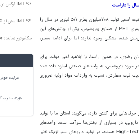
IM LS7 لوکس ترین شاسی بلند برقی ایران
وی تصریح می کند: خراسان رضوی، در حوزه تولید آب آشامیدنی، ظرفیت اسمی تولید ۷۰۸میلیون بطری ۵/۱ لیتری در سال را
IM LS9 بیش از 1500 کیلومترپیمایش با یکبار شارژ
داراست. با وجود اتکای بالا به توان تولید داخلی، تأمین مواد اولیه پلیمری PET از صنایع پتروشیمی، یکی از چالش‌های این
نی شده، مشکلی وجود ندارد؛ اما برای ادامه مسیر،
نیکاموتور نماینده IM Motor و Lynk&Co در ایران
 رضوی، در همین راستا، با ابلاغیه اخیر دولت برای
در حوزه پتروشیمی، به واحدهای صنعتی اجازه داده شده
ودیت ثبت سفارش، نسبت به واردات مواد اولیه ضروری
مزایده خودرو
هزینه سفر به کر
ف‌هایی برای گفتن دارد، می‌گوید: استان ما با تولید
دارویی، در بسیاری از بخش‌ها سرآمد است. واحدهای
داروسازی استان که اغلب دانش‌بنیان و مجهز به فناوری‌های پیشرفته High-Tech هستند، در تولید داروهای استراتژیک نظیر