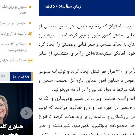
زمان مطالعه: ۶ دقیقه
جهانی
«هرم جاسوسی اسرائیل
دیریت استراتژیک زنجیره تأمین، در سطح مناسبی از
تا سهم ما از روایت
غذایی صنعتی کشور ظهور و بروز کرده است. نمونه بارز
تان به لحاظ سیاسی و جغرافیایی وضعیتی را ایجاد کرد
خبرنگاری که چند ساعت
ترافیک پرسید!
، آمادگی پیش‌دستانه‌اش را برای پشتیبانی از سایر
جهانگیر: آقای خرازی
خراسان رضوی ۶هزار واحد صنعتی در حوزه‌های مختلف دارد که تقریباً برای ۲۴۰هزار نفر شغل ایجاد کرده و تولیدات متنوعی
ویدیوی روز
خط 
 طوس با معاون امور صنایع اداره کل صنعت، معدن و
رتبط با مواد غذایی را در ادامه می‌خوانید.
ت وابسته هستند؛ ولی ما در مسیر بومی‌سازی و اتکا به
 گام برداشته‌ایم، می‌گوید: از جمله این واحدها، ۸۰۰ واحد صنعتی در حوزه غذا و دارو فعالیت می‌کنند که تولید
بزرگسالان و سالمندان بر پایه غلات گرفته تا انواع
روها، محصولات پروتئینی، خمیرمایه، شیرخشک و حتی
اسرائیل اینترنشنال و پروژه خطرناک
هیلاری کلی
ید خمیرمایه و شیرخشک بخش عمده‌ای از نیاز کشور،