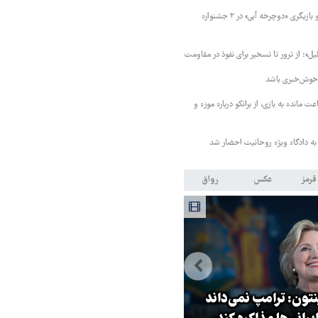
نامزدی بهترین فیلم و بازیگری «دوچرخه آبی» در ۲ جشنواره
»؛ از ترور تا تسخیر برای نفوذ در مقاومت
 خوش‌خبری باشد
 مانده به بازی، از برانکو درباره موزه و
 به دادگاه ویژه روحانیت احضار شد
قرمز
عکس
رواق
نتون: ترامپ نمی‌داند
جهانگیر: آقای خرازی به دادگاه