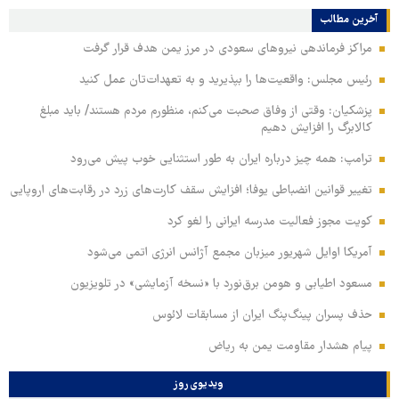
آخرین مطالب
مراکز فرماندهی نیروهای سعودی در مرز یمن هدف قرار گرفت
رئیس مجلس: واقعیت‌ها را بپذیرید و به تعهدات‌تان عمل کنید
پزشکیان: وقتی از وفاق صحبت می‌کنم، منظورم مردم هستند/ باید مبلغ
کالابرگ را افزایش دهیم
ترامپ: همه چیز درباره ایران به طور استثنایی خوب پیش می‌رود
تغییر قوانین انضباطی یوفا؛ افزایش سقف کارت‌های زرد در رقابت‌های اروپایی
کویت مجوز فعالیت مدرسه ایرانی را لغو کرد
آمریکا اوایل شهریور میزبان مجمع آژانس انرژی اتمی می‌شود
مسعود اطیابی و هومن برق‌نورد با «نسخه آزمایشی» در تلویزیون
حذف پسران پینگ‌پنگ ایران از مسابقات لائوس
پیام هشدار مقاومت یمن به ریاض
ویدیوی روز