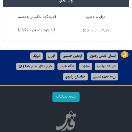
وب گردی
مزایده خودرو
اندیشکده حکمرانی هوشمند
هزینه سفر به کربلا
انبار هوشمند فلزات گرانبها
آستان قدس رضوی
اربعین حسینی
ایران
آمریکا
دونالد ترامپ
مشهد
تنگه هرمز
حرم مطهر امام رضا (ع)
رژیم صهیونیستی
خراسان رضوی
نسخه دسکتاپ