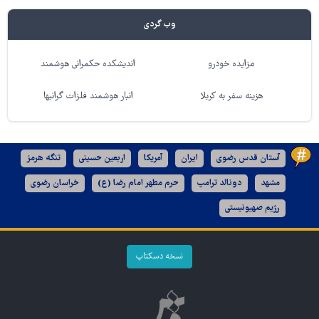
وب گردی
مزایده خودرو
اندیشکده حکمرانی هوشمند
هزینه سفر به کربلا
انبار هوشمند فلزات گرانبها
آستان قدس رضوی
ایران
آمریکا
اربعین حسینی
تنگه هرمز
مشهد
دونالد ترامپ
حرم مطهر امام رضا (ع)
خراسان رضوی
رژیم صهیونیستی
نسخه دسکتاپ