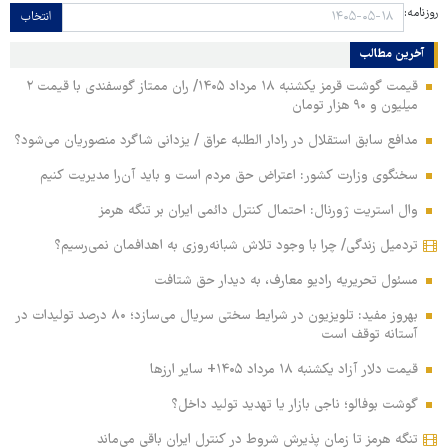
روزنامه:
انتخاب
آخرین مطالب
قیمت گوشت قرمز یکشنبه ۱۸ مرداد ۱۴۰۵/ ران ممتاز گوسفندی با قیمت ۲
میلیون و ۹۰ هزار تومان
مدافع سابق استقلال در رادار الطلبه عراق / یزدانی شاگرد منصوریان می‌شود؟
سخنگوی وزارت کشور: اعتراض حق مردم است و باید آن‌را مدیریت کنیم
وال استریت ژورنال: احتمال کنترل دائمی ایران بر تنگه هرمز
تردمیل زندگی/ چرا با وجود تلاش شبانه‌روزی به اهدافمان نمی‌رسیم؟
مسئول تحریریه رادیو معارف، به دیدار حق شتافت
بهروز مفید: تلویزیون در شرایط سختی سریال می‌سازد؛ ۸۰ درصد تولیدات در
آستانه توقف است
قیمت دلار آزاد یکشنبه ۱۸ مرداد ۱۴۰۵+ سایر ارزها
گوشت بوفالو؛ ناجی بازار یا تهدید تولید داخل؟
تنگه هرمز تا زمان پذیرش شروط در کنترل ایران باقی می‌ماند