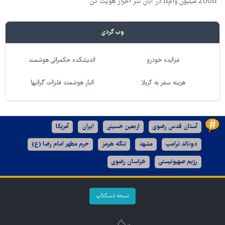
❗❗200 میلیون وام❗❗ در آبان تتر احراز هویت کن
وب گردی
مزایده خودرو
اندیشکده حکمرانی هوشمند
هزینه سفر به کربلا
انبار هوشمند فلزات گرانبها
آستان قدس رضوی
اربعین حسینی
ایران
آمریکا
دونالد ترامپ
مشهد
تنگه هرمز
حرم مطهر امام رضا (ع)
رژیم صهیونیستی
خراسان رضوی
نسخه دسکتاپ