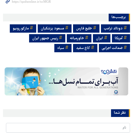
برچسب‌ها
دونالد ترامپ
خلیج فارس
مسعود پزشکیان
مارکو روبیو
آمریکا
ایران
خاورمیانه
رییس جمهور ایران
ضمانت اجرایی
کاخ سفید
سپاه
نظر شما