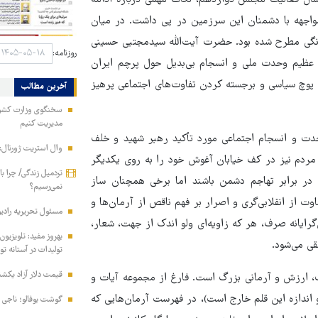
ال فعالیت مجلس دوازدهم، نکات مهمی درباره ادامه
اجهه با دشمنان این سرزمین در پی داشت. در میان
نگی مطرح شده بود. حضرت آیت‌الله سیدمجتبی حسینی
روزنامه:
 عظیم وحدت ملی و انسجام بی‌بدیل حول پرچم ایران
 پوچ سیاسی و برجسته‌ کردن تفاوت‌های اجتماعی پرهیز
آخرین مطالب
سخنگوی وزارت کشور:
مدیریت کنیم
۱روزه تا امروز، این قدر وحدت و انسجام اجتماعی مورد تأکید رهبر شهید و خلف
وال استریت ژورنال: 
مردم نیز در کف خیابان آغوش خود را به روی یکدیگر
تردمیل زندگی/ چرا ب
ن در برابر تهاجم دشمن باشند اما برخی همچنان ساز
نمی‌رسیم؟
وت از انقلابی‌گری و اصرار بر فهم ناقص از آرمان‌ها و
مسئول تحریریه رادی
گرایانه صرف، هر که زاویه‌ای ولو اندک از جهت، شعار،
ی می‌شود.
تولیدات در آستانه 
قیمت دلار آزاد یکشنبه ۱۸ مرداد ۱۴۰۵+ سایر
 ارزش و آرمانی بزرگ است. فارغ از مجموعه آیات و
 اندازه این قلم خارج است)، در فهرست آرمان‌هایی که
گوشت بوفالو؛ ناجی با