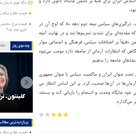
لامی ایران برای غلبه بر دشمن جایگاه کانونی دارد و
تنگه هرمز تا زمان پ
ود.
قیمت طلا و سکه یکشنبه ۱۸ مرداد ۱۴۰۵/ ری
سوی دیگر ماجرا، تجارب تلخی است که اختلاف بر سر ما آورده است. درگیری‌های سیاسی نیمه دوم دهه ۸۰ که اوج آن در
امروز چند شد؟
قعه تأسفبار کوی دانشگاه در سال ۷۸ دیده شد، ماجراهای سال ۸۸ که مقدمه‌ای برای تشدید تحریم‌ها شد و در نهایت آنچه
این بود که دشمن دقیقاً بر اختلافات سیاسی، فرهنگی و اجتماعی سوار
ویدیوی روز
خط 
 نگاهی که انتظارات آرمانی از جامعه دارد موجب می‌شود
نفذهای جامعه را بدهیم.
 تحت عنوان ایران و حاکمیت سیاسی با عنوان جمهوری
آرمان‌ها در آن‌ها صحبت کرد. بر این اساس انتظار می
 خود جایگاه وحدت و انسجام را بازیابی کند و بسنجد
ه
تنگه هرمز تا زمان پذیرش شروط در
کلینتون، تر
 می‌گذارد.
کنترل ایران باقی می‌ماند
پربازدیدترین‌ مطالب