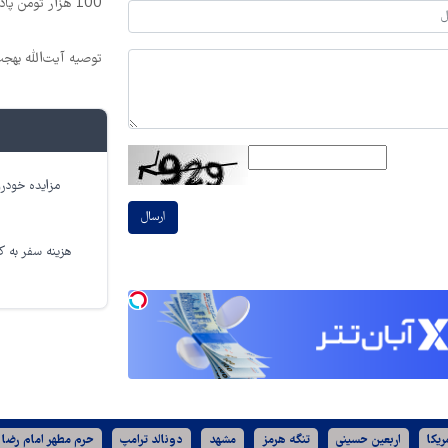
100 هزار تومن پاداش بگیر | ثبت نام کن
توصیه آیت‌الله بهج
مزایده خودرو
ارسال
هزینه سفر به کر
ریکا
اربعین حسینی
تنگه هرمز
مشهد
دونالد ترامپ
حرم مطهر امام رضا 