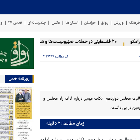
رهنگ
ورزش
رواق
خراسان
استان‌ها
عکس
چندرسانه‌ای
قدس ۲۴
وی
کو
۲۰ فلسطینی در حملات صهیونیست‌ها و شهرک‌نشینان در کرانه باختری زخمی شدند
کد مطلب:
۱۱۴۹۴۶۹
روزنامه قدس
لیت مجلس دوازدهم، نکات مهمی درباره ادامه راه مجلس و
زمین در پی داشت.
زمان مطالعه: ۲ دقیقه