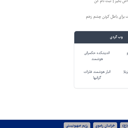
ت برای باطل کردن چشم زخم
وب گردی
اندیشکده حکمرانی
هوشمند
بلا
انبار هوشمند فلزات
گرانبها
(ع)
خراسان رضوی
رژیم صهیونیستی