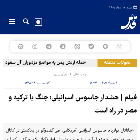
شنبه ۱۷ مرداد ۱۴۰۵
تحولات منطقه
حمله ارتش یمن به مواضع مزدوران آل سعود
چندرسانه‌ای
ویدیوی روز
۹ خرداد ۱۴۰۵ - ۱۱:۲۴
کد مطلب:
۱۱۴۹۵۳۸
فیلم | هشدار جاسوس اسرائیلی: جنگ با ترکیه و
مصر در راه است
«جاناتان پولارد»، جاسوس اسرائیلی-آمریکایی، طی گفت‌وگو در پادکستی در کانال
عبری «عاروتص شوع» از آینده رژیم صهیونیستی ابراز نگرانی کرد و گفت که این