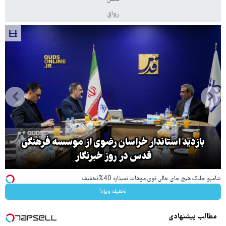
رواق
بازدید استاندار خراسان رضوی از موسسه فرهنگی
قدس در روز خبرنگار
شامپو جلبک هیچ جای خالی توی موهات نمیذاره 40%تخفیف
تخفیف ویژه!
مطالب پیشنهادی