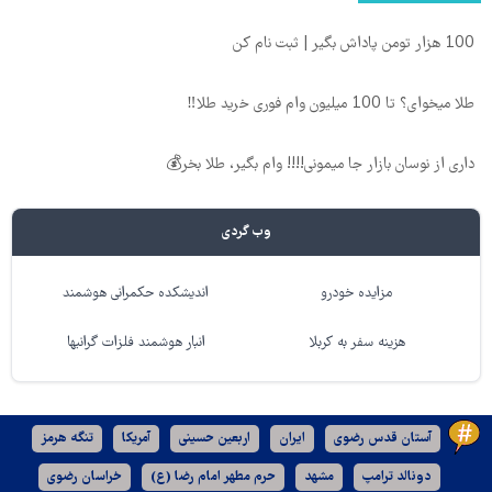
100 هزار تومن پاداش بگیر | ثبت نام کن
طلا میخوای؟ تا 100 میلیون وام فوری خرید طلا‼️
داری از نوسان بازار جا میمونی!!!! وام بگیر، طلا بخر💰
وب گردی
مزایده خودرو
اندیشکده حکمرانی هوشمند
هزینه سفر به کربلا
انبار هوشمند فلزات گرانبها
آستان قدس رضوی
ایران
اربعین حسینی
آمریکا
تنگه هرمز
دونالد ترامپ
مشهد
حرم مطهر امام رضا (ع)
خراسان رضوی