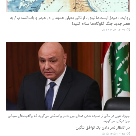
روایت «میدل‌ایست‌مانیتور» از تأثیر بحران همزمان در هرمز و باب‌المندب / به
عصر جدید جنگ گلوگاه‌ها سلام کنید!
۱۴۰۵-۰۴-۳۱ ۰۵:۴۲
جوزف عون در حالی از شنیده شدن صدای بیروت در واشنگتن می‌گوید که واقعیت‌های میدانی
چیز دیگری می‌گویند
در انتظار ثمر دادن یک توافق ننگین
۱۴۰۵-۰۴-۲۵ ۰۵:۱۵