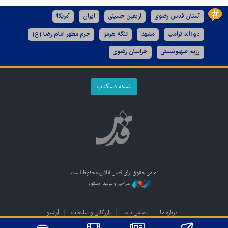
آستان قدس رضوی
اربعین حسینی
ایران
آمریکا
دونالد ترامپ
مشهد
تنگه هرمز
حرم مطهر امام رضا (ع)
رژیم صهیونیستی
خراسان رضوی
نسخه دسکتاپ
تمامی حقوق برای
قدس آنلاین
محفوظ است.
طراحی و تولید: نستوه
درباره ما
تماس با ما
بازرگانی و تبلیغات
آرشیو