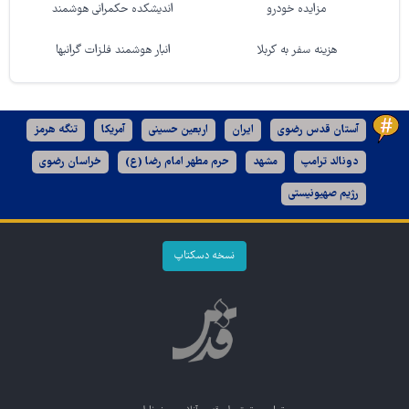
مزایده خودرو
اندیشکده حکمرانی هوشمند
هزینه سفر به کربلا
انبار هوشمند فلزات گرانبها
آستان قدس رضوی
ایران
اربعین حسینی
آمریکا
تنگه هرمز
دونالد ترامپ
مشهد
حرم مطهر امام رضا (ع)
خراسان رضوی
رژیم صهیونیستی
نسخه دسکتاپ