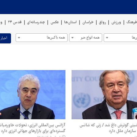
رهنگ
ورزش
رواق
خراسان
استان‌ها
عکس
چندرسانه‌ای
قدس ۲۴
وی
ها
همه انواع خبر
همه باکس‌ها
اخبار 
شینی گوترش داغ شد / زنی که شانس
آژانس بین‌المللی انرژی: تحولات خاورمیان
سازمان ملل دارد
گسترده‌ای برای بازارهای جهانی انرژی دارد