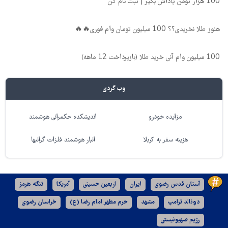
100 هزار تومن پاداش بگیر | ثبت نام کن
هنوز طلا نخریدی؟؟ 100 میلیون تومان وام فوری🔥🔥
100 میلیون وام آنی خرید طلا (بازپرداخت 12 ماهه)
وب گردی
مزایده خودرو
اندیشکده حکمرانی هوشمند
هزینه سفر به کربلا
انبار هوشمند فلزات گرانبها
آستان قدس رضوی
ایران
اربعین حسینی
آمریکا
تنگه هرمز
دونالد ترامپ
مشهد
حرم مطهر امام رضا (ع)
خراسان رضوی
رژیم صهیونیستی