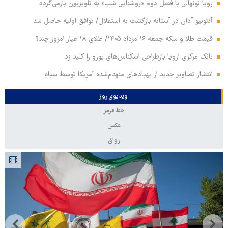
رویا نونهالی با فصل دوم «روشنایی شب» به تلویزیون بازمی‌گردد
آنتونیو آدان در آستانه بازگشت به استقلال/ توافق اولیه حاصل شد
قیمت طلا و سکه جمعه ۱۶ مرداد ۱۴۰۵/ طلای ۱۸ عیار امروز چند؟
بانک مرکزی اروپا بازطراحی اسکناس‌های یورو را کلید زد
انتشار تصاویر جدید از پهپادهای منهدم‌شده آمریکا توسط سپاه
ویدیوی روز
خط قرمز
عکس
رواق