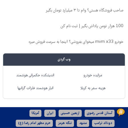
صاحب فروشگاه هستی؟ وام تا ۳ میلیارد تومان بگیر
100 هزار تومن پاداش بگیر | ثبت نام کن
خودرو mvm x33 میخوای بفروشی؟ اینجا به سرعت فروش میره
وب گردی
مزایده خودرو
اندیشکده حکمرانی هوشمند
هزینه سفر به کربلا
انبار هوشمند فلزات گرانبها
آستان قدس رضوی
اربعین حسینی
ایران
آمریکا
دونالد ترامپ
مشهد
تنگه هرمز
حرم مطهر امام رضا (ع)