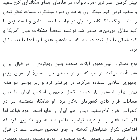
پیش گرفتن استراتژی «مرد دیوانه» در ماه‌های ابتدای سکانداری کاخ سفید
و ملقب کردن کیم جونگ اون به عنوان «مرد موشکی»، حملات لفظی تندی
را علیه پیونگ یانگ کلید زد، ولی در نهایت با دست دادن و لبخند زدن با
کیم مقابل دوربین‌ها مدعی شد توانسته شخصاً مشکلات میان آمریکا و
کره شمالی را حل کند؛ هر چند که رخدادهای بعدی این ادعا را زیر سؤال
برد.
نوع عملکرد رئیس‌جمهور ایالات متحده چنین رویکردی را در قبال ایران
هم تأیید می‌کند. ترامپ که در توییت‌های خود معمولاً از عنوان رژیم
جمهوری اسلامی استفاده می‌کرد، در چرخشی نرم و زیر پوستی دو هفته
پیش برای نخستین بار عبارت کامل جمهوری اسلامی ایران را برای
مخاطب قرار دادن کشورمان به‌کار برد. او شامگاه پنجشنبه نیز در
کنفرانس خبری کاخ سفید، دیدار رهبر ایران را مایه افتخار خود خواند. اما
اگر نامه فعلی را از طرف ترامپ بدانیم باید به وی یادآوری کرد که
اقدامش تکرار اشتباه‌های گذشته به جای تصحیح سیاست غلط در قبال
ایران است. رئیس جمهور ایالات متحده در دوره نخست ریاست جمهوری