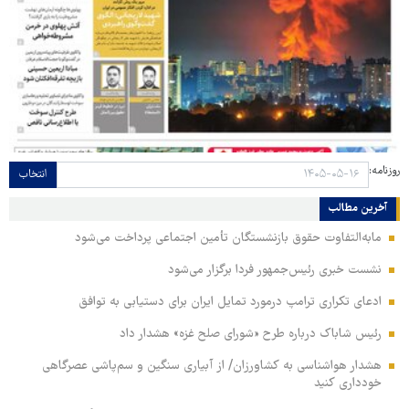
روزنامه:
انتخاب
آخرین مطالب
مابه‌التفاوت حقوق بازنشستگان تأمین اجتماعی پرداخت می‌شود
نشست خبری رئیس‌جمهور فردا برگزار می‌شود
ادعای تکراری ترامپ درمورد تمایل ایران برای دستیابی به توافق
رئیس شاباک درباره طرح «شورای صلح غزه» هشدار داد
هشدار هواشناسی به کشاورزان/ از آبیاری سنگین و سم‌پاشی عصرگاهی
خودداری کنید