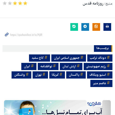
منبع:
روزنامه قدس
برچسب‌ها
دونالد ترامپ
جمهوری اسلامی ایران
کاخ سفید
رژیم صهیونیستی
ارتش لبنان
توافقنامه
ایران
استیو ویتکاف
پاکستان
آمریکا
تهران
واشنگتن
عاصم منیر