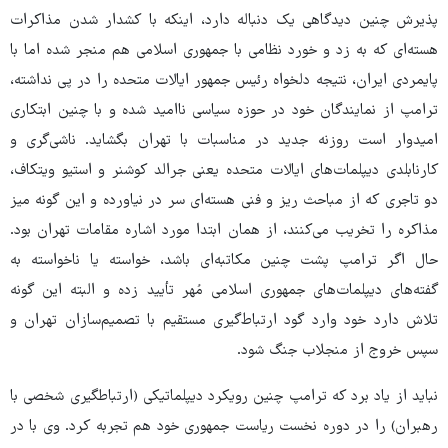
پذیرش چنین دیدگاهی یک دنباله دارد، اینکه با کشدار شدن مذاکرات
هسته‌ای که به زد و خورد نظامی با جمهوری اسلامی هم منجر شده اما با
پایمردی ایران، نتیجه دلخواه رئیس جمهور ایالات متحده را در پی نداشته،
ترامپ از نمایندگان خود در حوزه سیاسی ناامید شده و با چنین ابتکاری
امیدوار است روزنه جدید در مناسبات با تهران بگشاید. ناشی‌گری و
کارنابلدی دیپلمات‌های ایالات متحده یعنی جرالد کوشنر و استیو ویتکاف،
دو تاجری که از مباحث ریز و فنی هسته‌ای سر در نیاورده و این گونه میز
مذاکره را تخریب می‌کنند، از همان ابتدا مورد اشاره مقامات تهران بود.
حال اگر ترامپ پشت چنین مکاتبه‌ای باشد، خواسته یا ناخواسته به
گفته‌های دیپلمات‌های جمهوری اسلامی مُهر تأیید زده و البته این گونه
تلاش دارد خود وارد گود ارتباط‌گیری مستقیم با تصمیم‌سازان تهران و
سپس خروج از منجلاب جنگ شود.
نباید از یاد برد که ترامپ چنین رویکرد دیپلماتیکی (ارتباطگیری شخصی با
رهبران) را در دوره نخست ریاست جمهوری خود هم تجربه کرد. وی با در