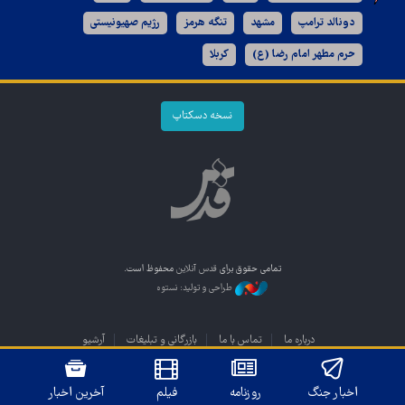
دونالد ترامپ
مشهد
تنگه هرمز
رژیم صهیونیستی
حرم مطهر امام رضا (ع)
کربلا
نسخه دسکتاپ
تمامی حقوق برای
قدس آنلاین
محفوظ است.
طراحی و تولید: نستوه
درباره ما
تماس با ما
بازرگانی و تبلیغات
آرشیو
اخبار جنگ
روزنامه
فیلم
آخرین اخبار