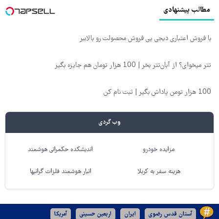
مطالب پیشنهادی
با فروش اعتباری دیجی پی فروش محصولت رو بالاببر
تتر میخوای؟ از آبان‌تتر بخر | 100 هزار تومان هم جایزه بگیر
100 هزار تومن پاداش بگیر | ثبت نام کن
وب گردی
مزایده خودرو
اندیشکده حکمرانی هوشمند
هزینه سفر به کربلا
انبار هوشمند فلزات گرانبها
آستان قدس رضوی
ایران
اربعین حسینی
آمریکا