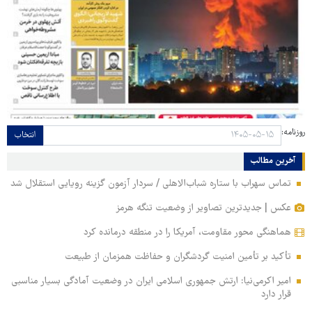
روزنامه:
انتخاب
آخرین مطالب
تماس سهراب با ستاره شباب‌الاهلی / سردار آزمون گزینه رویایی استقلال شد
عکس | جدیدترین تصاویر از وضعیت تنگه هرمز
هماهنگی محور مقاومت، آمریکا را در منطقه درمانده کرد
تأکید بر تأمین امنیت گردشگران و حفاظت همزمان از طبیعت
امیر اکرمی‌نیا: ارتش جمهوری اسلامی ایران در وضعیت آمادگی بسیار مناسبی
قرار دارد