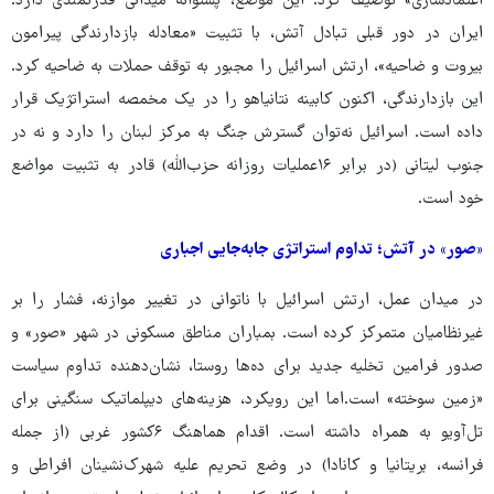
اعتمادسازی» توصیف کرد. این موضع، پشتوانه‌ میدانی قدرتمندی دارد.
ایران در دور قبلی تبادل آتش، با تثبیت «معادله‌ بازدارندگی پیرامون
بیروت و ضاحیه»، ارتش اسرائیل را مجبور به توقف حملات به ضاحیه کرد.
این بازدارندگی، اکنون کابینه‌ نتانیاهو را در یک مخمصه‌ استراتژیک قرار
داده است. اسرائیل نه‌توان گسترش جنگ به مرکز لبنان را دارد و نه در
جنوب لیتانی (در برابر ۱۶عملیات روزانه‌ حزب‌الله) قادر به تثبیت مواضع
خود است.
«صور» در آتش؛ تداوم استراتژی جابه‌جایی اجباری
در میدان عمل، ارتش اسرائیل با ناتوانی در تغییر موازنه، فشار را بر
غیرنظامیان متمرکز کرده است. بمباران مناطق مسکونی در شهر «صور» و
صدور فرامین تخلیه‌ جدید برای ده‌ها روستا، نشان‌دهنده‌ تداوم سیاست
«زمین سوخته» است.اما این رویکرد، هزینه‌های دیپلماتیک سنگینی برای
تل‌آویو به همراه داشته است. اقدام هماهنگ ۶کشور غربی (از جمله
فرانسه، بریتانیا و کانادا) در وضع تحریم علیه شهرک‌نشینان افراطی و