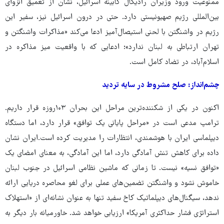
ممنوعیت ورود وزیران رادیکال کابینه‌ اسرائیل، نشان از تعمیق انزوای
بین‌المللی رژیم صهیونیستی دارد. حتی در درون اسرائیل نیز، سفیر این
رژیم در واشنگتن با لحنی استیصال‌آمیز ادعا می‌کند «مذاکرات واشنگتن و
تهران ارتباطی به لبنان ندارد»؛ ادعایی که با واقعیت میز مذاکره در
اسلام‌آباد، در تضاد کامل است.
چشم‌انداز: صلح مشروط در سایه‌ تردید
اکنون در یکی از شکننده‌ترین مراحل این بحران ۱۰۳روزه قرار داریم.
ترامپ مدعی است در «مراحل پایانی یک توافق» قرار دارد، اما دستگاه
دیپلماسی ایران با هوشمندی، انتظارات را مدیریت کرده است.ایران نشان
داده برای کاهش تنش آمادگی دارد، اما این آمادگی، به معنای امضای یک
«توافق نسیه» نیست. تا زمانی که ماشین نظامی اسرائیل در جنوب لبنان
خاموش نشود و واشنگتن تضمین‌های عملی برای لغو محاصره‌ دریایی ارائه
ندهد، سیگنال‌های دیپلماتیک کاخ سفید تنها به عنوان نشانه‌ای از «استهلاک
استراتژی فشار حداکثری آمریکا» ارزیابی خواهد شد. خاورمیانه بار دیگر به