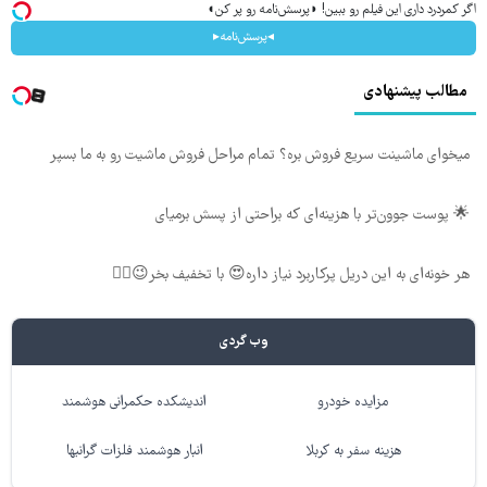
اگر کمردرد داری این فیلم رو ببین! ◗پرسش‌نامه رو پر کن◖
◂پرسش‌نامه▸
مطالب پیشنهادی
میخوای ماشینت سریع فروش بره؟ تمام مراحل فروش ماشیت رو به ما بسپر
🌟 پوست جوون‌تر با هزینه‌ای که براحتی از پسش برمیای
هر خونه‌ای به این دریل پرکاربرد نیاز داره😍 با تخفیف بخر😉👌🏻
وب گردی
مزایده خودرو
اندیشکده حکمرانی هوشمند
هزینه سفر به کربلا
انبار هوشمند فلزات گرانبها