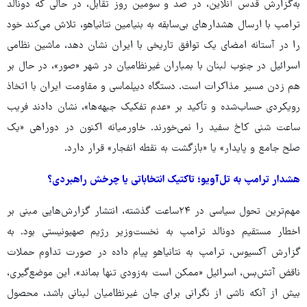
به‌گزارش قدس آنلاین، در صد و سومین روز تقابل، در حالی که دونالد
ترامپ با ارسال هشدارهای بی‌سابقه به بنیامین نتانیاهو، تلاش می‌کند خود
را در آستانه‌ امضای یک توافق تاریخی با ایران نشان دهد، ماشین نظامی
اسرائیل در جنوب لبنان با بمباران غیرنظامیان در شهر «صور»، در حال بر
هم زدن مسیر مذاکرات است. دستگاه دیپلماسی و مقاومت ایران با اتخاذ
رویکردی حساب‌شده و تأکید بر «عدم تفکیک جبهه‌ها»، نشان دادند فریب
ساعت شنی کاخ سفید را نمی‌خورند. خاورمیانه اکنون در دوراهی «یک
صلح جامع و پایدار» یا «بازگشت به نقطه‌ انفجار» قرار دارد.
هشدار ترامپ به تل‌آویو؛ تاکتیک انتخاباتی یا چرخش راهبردی؟
مهم‌ترین تحول سیاسی در ۲۴ساعت گذشته، انتشار گزارش‌هایی مبنی بر
اخطار مستقیم دونالد ترامپ به نخست‌وزیر رژیم صهیونیستی بود. به
گزارش آکسیوس، ترامپ به نتانیاهو پیام داده در صورت تداوم حملات
ناقض آتش‌بس، اسرائیل «ممکن است به‌زودی تنها بماند». این موضع‌گیری،
بیش از آنکه ناشی از نگرانی برای جان غیرنظامیان لبنانی باشد، محصول