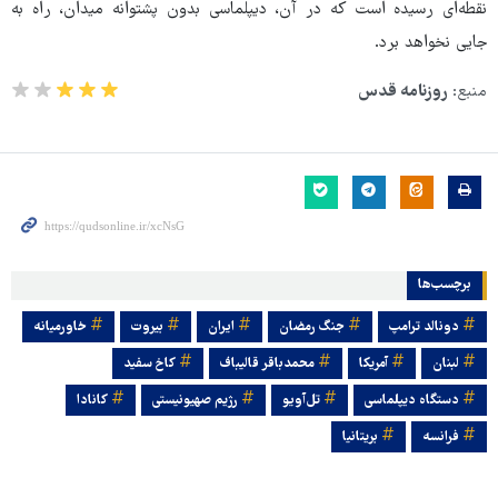
نقطه‌ای رسیده است که در آن، دیپلماسی بدون پشتوانه‌ میدان، راه به
جایی نخواهد برد.
منبع:
روزنامه قدس
برچسب‌ها
دونالد ترامپ
جنگ رمضان
ایران
بیروت
خاورمیانه
لبنان
آمریکا
محمدباقر قالیباف
کاخ سفید
دستگاه دیپلماسی
تل‌آویو
رژیم صهیونیستی
کانادا
فرانسه
بریتانیا