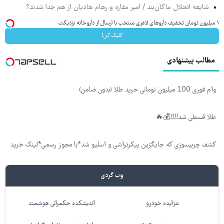
شایعه انحلال ماکان‌بند / امیر مقاره و رهام هادیان از هم جدا شدند؟
۱ میلیون تومان تخفیف داروهای لاغری منتخب با ارسال از داروخانه نزدیکت
کلیک کن!
مطالب پیشنهادی
وام فوری 100 میلیون تومانی خرید طلا (بدون ضامن)
طلا قسطی شد!!!!💰🔥
کشف چربیسوزی که جایگزین پیکرتراشی و اسلیو شد*با مجوز رسمی*لینک خرید
وب گردی
مزایده خودرو
اندیشکده حکمرانی هوشمند