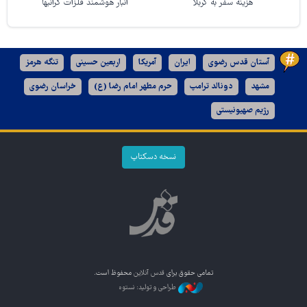
هزینه سفر به کربلا
انبار هوشمند فلزات گرانبها
آستان قدس رضوی
ایران
آمریکا
اربعین حسینی
تنگه هرمز
مشهد
دونالد ترامپ
حرم مطهر امام رضا (ع)
خراسان رضوی
رژیم صهیونیستی
نسخه دسکتاپ
تمامی حقوق برای
قدس آنلاین
محفوظ است.
طراحی و تولید: نستوه