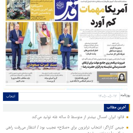
روزنامه:
انتخاب
آخرین مطالب
فائو: ایران امسال بیشتر از متوسط ۵ ساله غله تولید می‌کند
جیمی کاراگر: انتخاب ترابزون برای «صلاح» عجیب بود / انتظار می‌رفت راهی