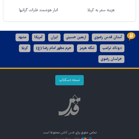
هزینه سفر به کربلا
انبار هوشمند فلزات گرانبها
آستان قدس رضوی
اربعین حسینی
ایران
آمریکا
مشهد
دونالد ترامپ
تنگه هرمز
حرم مطهر امام رضا (ع)
کربلا
خراسان رضوی
نسخه دسکتاپ
تمامی حقوق برای
قدس آنلاین
محفوظ است.