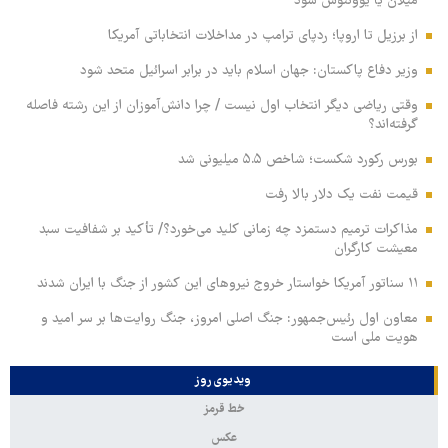
میلان یا یوونتوس شود
از برزیل تا اروپا؛ ردپای ترامپ در مداخلات انتخاباتی آمریکا
وزیر دفاع پاکستان: جهان اسلام باید در برابر اسرائیل متحد شود
وقتی ریاضی دیگر انتخاب اول نیست / چرا دانش‌آموزان از این رشته فاصله
گرفته‌اند؟
بورس رکورد شکست؛ شاخص ۵.۵ میلیونی شد
قیمت نفت یک دلار بالا رفت
مذاکرات ترمیم دستمزد چه زمانی کلید می‌خورد؟/ تأکید بر شفافیت سبد
معیشت کارگران
۱۱ سناتور آمریکا خواستار خروج نیروهای این کشور از جنگ با ایران شدند
معاون اول رئیس‌جمهور: جنگ اصلی امروز، جنگ روایت‌ها بر سر امید و
هویت ملی است
ویدیوی روز
خط قرمز
عکس