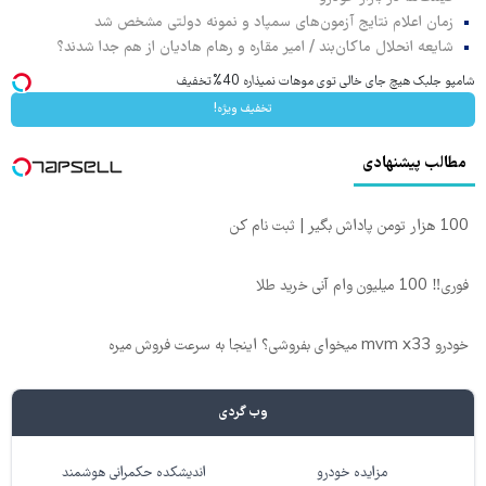
زمان اعلام نتایج آزمون‌های سمپاد و نمونه دولتی مشخص شد
شایعه انحلال ماکان‌بند / امیر مقاره و رهام هادیان از هم جدا شدند؟
شامپو جلبک هیچ جای خالی توی موهات نمیذاره 40%تخفیف
تخفیف ویژه!
مطالب پیشنهادی
100 هزار تومن پاداش بگیر | ثبت نام کن
فوری‼️ 100 میلیون وام آنی خرید طلا
خودرو mvm x33 میخوای بفروشی؟ اینجا به سرعت فروش میره
وب گردی
مزایده خودرو
اندیشکده حکمرانی هوشمند