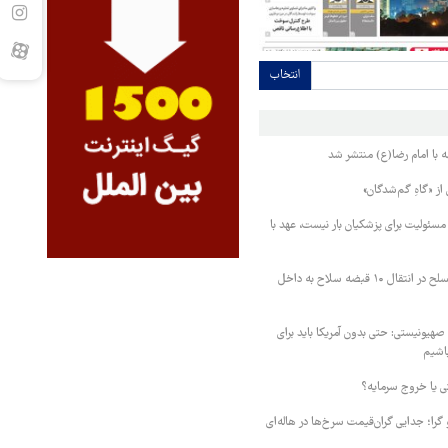
انتخاب
ه با امام رضا(ع) منتشر شد
 از «گاهِ گم‌شدگان»
سئولیت برای پزشکیان بار نیست، عهد با
ناکامی قاچاقچیان مسلح در انتقال ۱۰ قبضه سلاح به داخل
 صهیونیستی: حتی بدون آمریکا باید برای
باشیم
 یا خروج سرمایه؟
را؛ جدایی گران‌قیمت سرخ‌ها در هاله‌ای