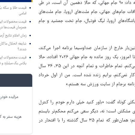
خیابانی سپس با مرور سال‌های طولانی فعالیت خود در تلویزیون ادامه داد: «۹ جام جهانی، که حالا دهمین آن است، در طی
ردم. از جام جهانی ۱۹۷۰، دقیقاً همه اتفاقات جام‌های جهانی، جام ملت‌های اروپا، جام ملت‌های
امامی
اشگاه‌های اروپا، لیگ فوتبال، جام تخت جمشید و جام
همزمان قیمت‌ها در ب
زمان اعلام نتایج آ
شایعه انحلال ماکان‌ب
ین‌بار خارج از سازمان صداوسیما برنامه اجرا می‌کند،
شدند؟
گفت: «اما همه این اتفاقاتی که از سال ۱۳۶۹ که وارد سازمان شدم تا امروز، یک روز مانده به جام جهانی ۲۰۲۶ افتاده، حالا
پلاس یک میلیارد و ۹۰۵ میلیون تومان
به جایی رسیده که برای اولین‌بار خارج از سازمان برنامه‌ای را اجرا می‌کنم. تمام خاطرات و تمام آنچه در این ۳۵، ۳۶ سال
ار نمی‌کنم، برایم زنده شده است. من از اول خرداد
مزایده خودرو
ی کوتاه گفت: «باور کنید خیلی دارم خودم را کنترل
توی مشکش است؛ نه، دیگر سعی می‌کنم محکم‌تر بایستم
هزینه سفر به کر
و محکم‌تر اینجا بنشینم و بگویم با افتخار این برنامه را شروع می‌کنم؛ همان‌طور که تمام ۳۵ سال گذشته را با افتخار در