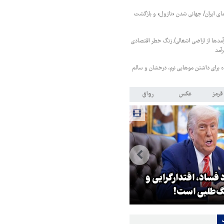
ای ایران/ جهانی شدن «نازول» و بازگشت
مدها از اراضی اشغالی/ زنگ خطر اقتصادی
رآمد
قرمز
عکس
رواق
 فساد، اقتدارگرایی و
۳ میلیون زائر اربعین به کشور
‌طلبی است!
بازگشتند