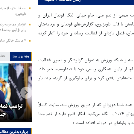
زمان مطالعه: ۲ دقیقه
سه قاب تازه از سینم
«اربعین»
ات مهمی از تیم ملی، جام جهانی، لیگ فوتبال ایران و
مش با قاب تلویزیون، گزارش‌های فوتبالی و برنامه‌های
افزایش مهاجرت پردرآ
برای تل‌آویو به‌صدا د
 فصل تازه‌ای از فعالیت رسانه‌ای خود را آغاز کرده
۴ ماسک خانگی ساده برای داشتن موهایی نرم، درخشان و سالم
ویدیوی روز
خط 
ها در شبکه سه و شبکه ورزش به عنوان گزارشگر و مجری فعالیت
ه ویژه ورزش سه برای جام جهانی ۲۰۲۶ با نام برجام، از پایان همکاری رسمی خود با صداوسیما خبر داد.
بت‌هایش بغض کرد و برای جلوگیری از گریه، چند بار
همه شما عزیزانی که از طریق ورزش سه، سایت کاملاً
هماهنگی محور مقاومت، آمریکا را
ترامپ نماد
در منطقه درمانده کرد
جنگ
شناخته‌شده، پربیننده و پربازدید ورزش سه، برنامه ویژه برجام، جام جهانی ۲۰۲۶ را نگاه می‌کنید. انگار قلبم دارد از تنم جدا
 و ولوله‌ای در درونم افتاده است.»
پربازدیدترین‌ مطالب