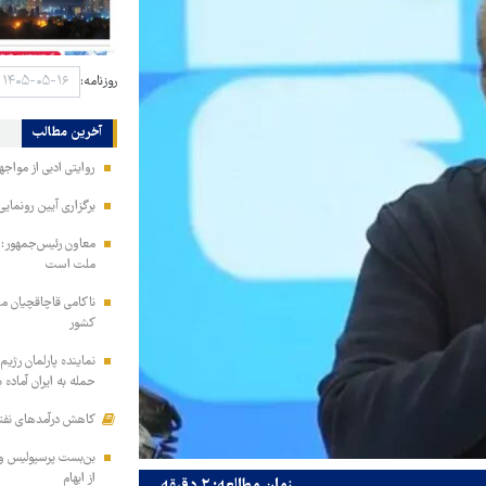
روزنامه:
آخرین مطالب
روایتی ادبی از مواجه
برگزاری آیین رونمایی
معاون رئیس‌جمهور: م
ملت است
کشور
نماینده پارلمان رژیم
حمله به ایران آماده 
کاهش درآمدهای نفتی
بن‌بست پرسپولیس و گ
از ابهام