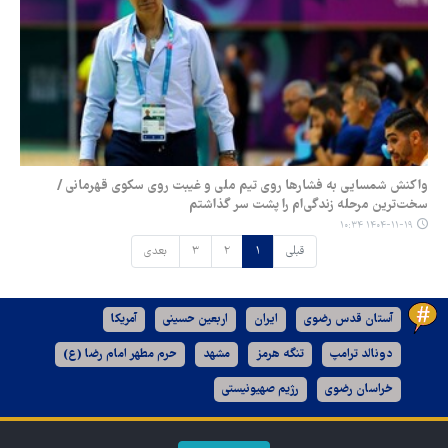
واکنش شمسایی به فشارها روی تیم ملی و غیبت روی سکوی قهرمانی /
سخت‌ترین مرحله زندگی‌ام را پشت سر گذاشتم
۱۴۰۴-۱۱-۱۹ ۱۰:۳۴
قبلی
۱
۲
۳
بعدی
آستان قدس رضوی
ایران
اربعین حسینی
آمریکا
دونالد ترامپ
تنگه هرمز
مشهد
حرم مطهر امام رضا (ع)
خراسان رضوی
رژیم صهیونیستی