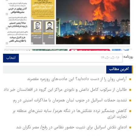
روزنامه:
انتخاب
آخرین مطالب
آرامش روان را از دست داده‌اید؟ این عادت‌های روزمره مقصرند
طالبان از سرکوب کامل داعش و نابودی مراکز این گروه در افغانستان خبر داد
تشدید حملات اسرائیل در جنوب لبنان همزمان با مذاکرات امنیتی در رم
کاهش چشمگیر تردد نفتکش‌ها در تنگه هرمز/ سایه تنش‌های منطقه بر
تجارت انرژی
ادعای تلاش اسرائیل برای تثبیت حضور نظامی در رفح/ مصر نگران شد