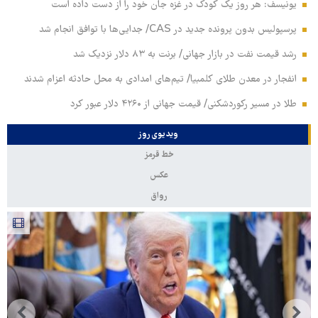
یونیسف: هر روز یک کودک در غزه جان خود را از دست داده است
پرسپولیس بدون پرونده جدید در CAS/ جدایی‌ها با توافق انجام شد
رشد قیمت نفت در بازار جهانی/ برنت به ۸۳ دلار نزدیک شد
انفجار در معدن طلای کلمبیا/ تیم‌های امدادی به محل حادثه اعزام شدند
طلا در مسیر رکوردشکنی/ قیمت جهانی از ۴۲۶۰ دلار عبور کرد
ویدیوی روز
خط قرمز
عکس
رواق