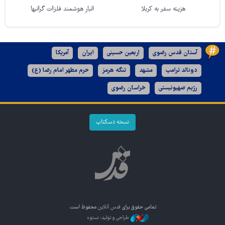
هزینه سفر به کربلا
انبار هوشمند فلزات گرانبها
آستان قدس رضوی
اربعین حسینی
ایران
آمریکا
دونالد ترامپ
مشهد
تنگه هرمز
حرم مطهر امام رضا (ع)
رژیم صهیونیستی
خراسان رضوی
نسخه دسکتاپ
تمامی حقوق برای
قدس آنلاین
محفوظ است.
طراحی و تولید: نستوه