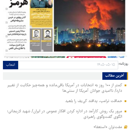
روزنامه:
انتخاب
آخرین مطالب
کمتر از ۱۰۰ روز به انتخابات در آمریکا باقی‌مانده و همه‌چیز حکایت از تغییر
دارد/ ناامیدی جوانان آمریکا از سنتی‌ها
حماقت ترامپ، پدافند کی‌یف را بلعید
مرور یک روش کارآمد در اداره کردن افکار عمومی در ایران/ شهید لاریجانی؛
الگوی گفت‌وگوی راهبردی
مفت‌بَران «استعفا»