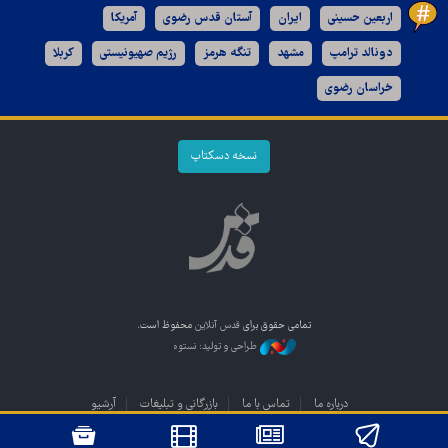
اربعین حسینی
ایران
آستان قدس رضوی
آمریکا
دونالد ترامپ
مشهد
تنگه هرمز
رژیم صهیونیستی
کربلا
خراسان رضوی
نسخه دسکتاپ
تمامی حقوق برای
قدس آنلاین
محفوظ است.
طراحی و تولید: نستوه
درباره ما
تماس با ما
بازرگانی و تبلیغات
آرشیو