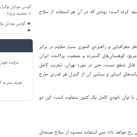
 (پرداخت درب منزل
مؤسسه سیپری(SIPRI ) این روند را «اثر دومینویی بازدارندگی»
+ تخفیف ویژه)
🔥
برخلاف برخی تحلیل‌های حداکثری در محافل سیاسی غرب
سناریوهای نابودی سریع است؛ با وسعتی حدود ۱.۶ میلیون کیلومتر مربع، کوهستان‌های گست
مزایده خودرو
ساختاری دارد که تخریب کامل آن با یک یا حتی چند
زیرساخت‌های شهری نیازمند چندین حمله هم‌زمان است
نه سفر به کربلا
یک کارشناس نظامی در گفت‌وگو با بی‌بی‌سی گفته اس
اما پیامد اصلی چنین سناریویی نه در ایران، بلکه در 