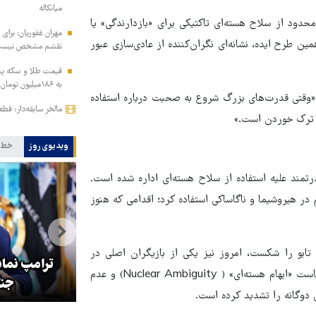
میانکاله
حدود از سلاح هسته‌ای تاکتیکی برای «بازدارندگی» یا
مهران غفوریان: برای 
ن طرح ایده، نشانه‌ای نگران‌کننده از عادی‌سازی عبور
نقشم مشخص نیس
به ۱۸۶میلیون تومان رسید!
 «وقتی قدرت‌های بزرگ شروع به صحبت درباره استفاده
مالخر سابقه‌دار: قط
ل ترک خوردن است.»
ویدیوی روز
خط 
یار قدرتمند علیه استفاده از سلاح هسته‌ای اداره شده است.
 در هیروشیما و ناگاساکی استفاده کرد؛ اقدامی که هنوز
ابو را شکست، امروز نیز یکی از بازیگران اصلی در
هماهنگی محور مقاومت، آمریکا را
ترامپ نماد
بحث‌های مربوط به امکان تکرار آن است. در مورد اسرائیل نیز، سیاست «ابهام هسته‌ای» ( Nuclear Ambiguity) و عدم
در منطقه درمانده کرد
جنگ
ی دوگانه را تشدید کرده است.