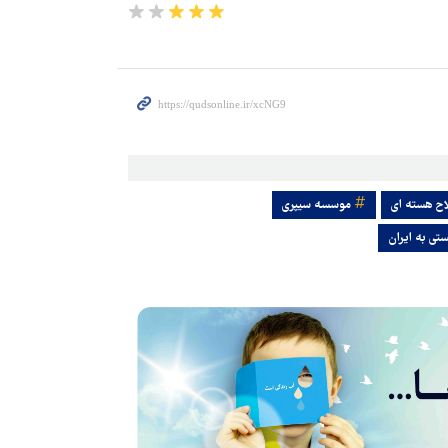
ح هسته ای
موسسه سیپری
تی به ایران