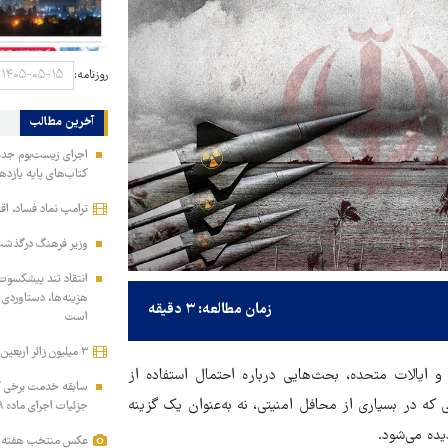
روزنامه:
آخرین مطالب
اجرای زیست‌بوم جدید 
کتاب‌های پایه یازده
ترامپ نماد فساد، اق
وزیر فرهنگ درگذشت 
انتقاد تند پیشکسوت 
هزینه‌ها، دستاوردی 
زمان مطالعه: ۳ دقیقه
است
۳ میلیون زائر اربعین به کشور بازگشتند
 و ایالات متحده، بحث‌هایی درباره احتمال استفاده از
سابقه خدمت برخی کار
که در بسیاری از محافل امنیتی، نه به‌عنوان یک گزینه
جزئیات اجرای ماده ۲۹ برنامه هفتم
ده می‌شود.
عکس منتخب هفته | از