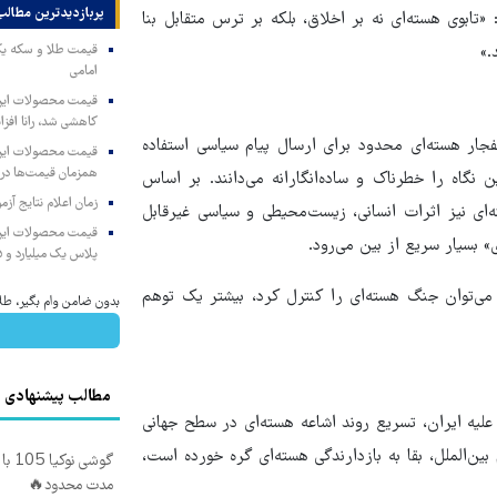
پربازدیدترین‌ مطالب
ابوی هسته‌ای نه بر اخلاق، بلکه بر ترس متقابل بنا
.»
امامی
کاهشی شد، رانا افزا
جار هسته‌ای محدود برای ارسال پیام سیاسی استفاده
همزمان قیمت‌ها در ب
 نگاه را خطرناک و ساده‌انگارانه می‌دانند. بر اساس
زمان اعلام نتایج آ
ای نیز اثرات انسانی، زیست‌محیطی و سیاسی غیرقابل
 بسیار سریع از بین می‌رود.
پلاس یک میلیارد و ۹۰۵ میلیون تومان
فته است: «این تصور که می‌توان جنگ هسته‌ای را کنترل کرد، بیشتر یک توهم
بدون ضامن وام بگیر، طل
مطالب پیشنهادی
 علیه ایران، تسریع روند اشاعه هسته‌ای در سطح جهانی
ن‌الملل، بقا به بازدارندگی هسته‌ای گره خورده است،
مدت محدود🔥