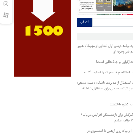
انتخاب
برنامه درسی اول ابتدایی از مهرماه/ تغییر
م فنی‌وحرفه‌ای
تدارگرایی و جنگ‌طلبی است!
ابوالقاسم قاسم‌زاده را تسلیت گفت
استقلال از مدیریت باشگاه / میثم منیعی:
جز انباشت بدهی برای استقلال نداشته
کنان برای بازنشستگی افزایش می‌یابد /
 پیاده‌روی اربعین تا آتشسوزی در