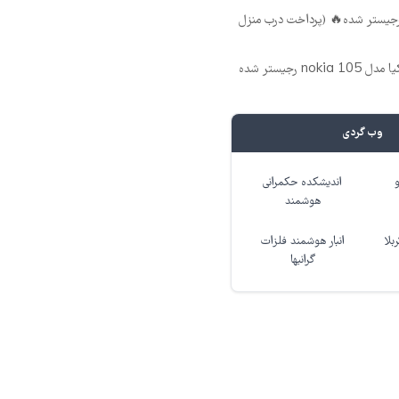
گوشی موبایل نوکیا رجیستر شده
🔥 گوشی موبایل نوکیا مدل nokia 105 رجیستر شده
وب گردی
اندیشکده حکمرانی
هوشمند
انبار هوشمند فلزات
هزی
گرانبها