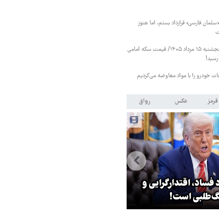
«سلمان فارسی» قرارداد بستم، اما هنوز
ت
قیمت طلا و سکه پنجشنبه ۱۵ مرداد ۱۴۰۵/ قیمت سکه امامی
عات خودرو را با مواد معاوضه می‌کردیم
قرمز
عکس
رواق
 فساد، اقتدارگرایی و
۳ میلیون زائر اربعین به کشور
‌طلبی است!
بازگشتند