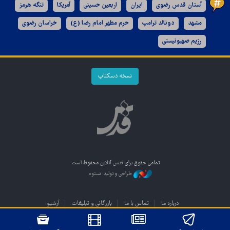
آستان قدس رضوی
ایران
اربعین حسینی
آمریکا
تنگه هرمز
مشهد
دونالد ترامپ
حرم مطهر امام رضا (ع)
خراسان رضوی
رژیم صهیونیستی
نسخه دسکتاپ
تمامی حقوق برای
قدس آنلاین
محفوظ است.
طراحی و تولید: نستوه
درباره ما
تماس با ما
بازرگانی و تبلیغات
آرشیو