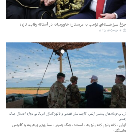
چراغ سبز هسته‌ای ترامپ به عربستان؛ خاورمیانه در آستانه رقابت تازه؟
۱۴۰۵-۰۵-۰۴ ۱۲:۳۵
ارزیابی فرماندهان پیشین ارتش، کارشناسان نظامی و قانون‌گذاران آمریکایی درباره احتمال جنگ
زمینی
ایران «لانه زنبورِ لانه زنبورها» است؛ «جنگ زمینی» سناریوی پرهزینه و کابوس
واشنگتن