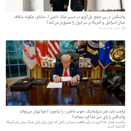
واشنگتن در پی صلح، تل‌آویو در مسیر جنگ دائمی / «مابام» چگونه شکاف
میان اسرائیل و آمریکا بر سر ایران را عمیق‌تر می‌کند؟
۱۴۰۵-۰۵-۱۱ ۱۴:۰۶
ترامپ باید هنر دیپلماتیکِ «خوب باختن» را بیاموزد / چرا تهران می‌تواند
واشنگتن را پای میز مذاکره بنشاند؟
شکست فشار حداکثری در برابر واقعیت میدان؛ راهی که ایران برای پایان جنگ پیش پای آمریکا
گذاشته است