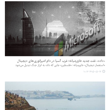
«داده» نفت جدید خاورمیانه؛ غرب آسیا در دام امپراتوری‌های دیجیتال
«استعمار دیجیتال» خاورمیانه؛ «فلسطین» جایی که داده به ابزار جنگ تبدیل می‌شود
۱۴۰۵-۰۵-۱۷ ۱۰:۱۶