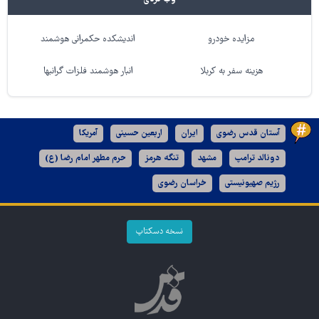
مزایده خودرو
اندیشکده حکمرانی هوشمند
هزینه سفر به کربلا
انبار هوشمند فلزات گرانبها
آستان قدس رضوی
ایران
اربعین حسینی
آمریکا
دونالد ترامپ
مشهد
تنگه هرمز
حرم مطهر امام رضا (ع)
رژیم صهیونیستی
خراسان رضوی
نسخه دسکتاپ