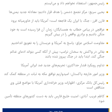
رئیس‌جمهور: استعفاء نخواهم داد و می‌ایستم
یحیی سریع: مرکز تجمع دشمن را هدف قرار دادیم؛ معادله جدید یمنی‌ها
فارن افرز : جنگ با ایران یک فاجعه است؛ آمریکا باید از خاورمیانه برود
عراقچی در پیامی خطاب به همسایگان: زمان آن فرا رسیده است به خود
متکی باشیم و برادری واقعی را در پیش گیریم
مقاومت اسلامی عراق: پاسخ به آمریکا و عربستان را به تعویق انداختیم
بقائی در واکنش به سخنان ترامپ: پیش از آنکه کسی بتواند ادعای غنائم
جنگی کند، ابتدا باید در جنگ پیروز شده باشد
تداوم رویکرد فشار حداکثری؛ تحریم‌های جدید ضد ایرانی آمریکا
وزیر امور خارجه پاکستان: امیدواریم توافق مکه به ثبات در منطقه کمک کند
رئیس‌کل بانک مرکزی: اظهارات وزیر خزانه‌داری آمریکا با مواضع قبلی وی
متناقض است
کاظم غریب آبادی: امنیت خلیج فارس باید به دست کشورهای منطقه تأمین
شود
ویدیوی روز