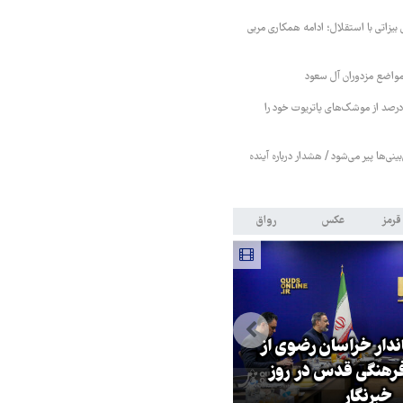
 بیزاتی با استقلال؛ ادامه همکاری مربی
واضع مزدوران آل سعود
یترز: عربستان ۸۶ درصد از موشک‌های پاتریوت خود را
بینی‌ها پیر می‌شود / هشدار درباره آینده
قرمز
عکس
رواق
اندار خراسان رضوی از
بازگشایی تنگه هرمز منوط به
هنگی قدس در روز
پذیرش شروط ایران از سوی آمریک
خبرنگار
است