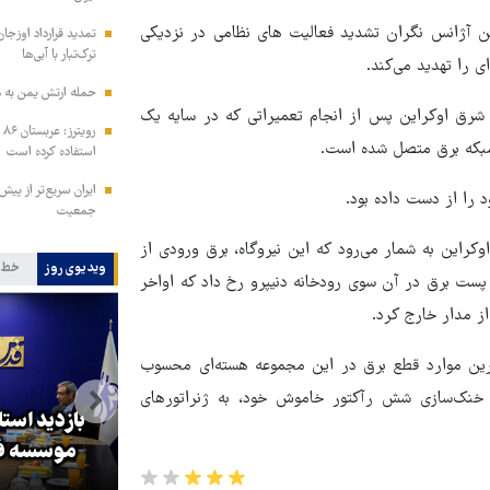
این آژانس نگران تشدید فعالیت های نظامی در نزدیکی
تمدید قرارداد اوزجان
ترک‌تبار با آبی‌ها
ی را تهدید می‌کند.
حمله ارتش یمن به م
 در شرق اوکراین پس از انجام تعمیراتی که در سایه یک
رو
 شبکه برق متصل شده است.
استفاده کرده است
ایران سریع‌تر از پیش‌
 را از دست داده بود.
جمعیت
وکراین به شمار می‌رود که این نیروگاه، برق ورودی از
ویدیوی روز
خط 
ت برق در آن سوی رودخانه دنیپرو رخ داد که اواخر
‌ترین موارد قطع برق در این مجموعه هسته‌ای محسوب
ت خنک‌سازی شش رآکتور خاموش خود، به ژنراتورهای
بازدید است
کا
پزشکیان: گفت‌وگوها آمریکا را
موسسه فر
مجبور به همراهی کرد