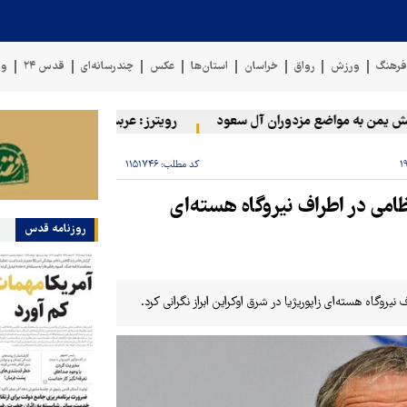
رهنگ
ورزش
رواق
خراسان
استان‌ها
عکس
چندرسانه‌ای
قدس ۲۴
وی
من به مواضع مزدوران آل سعود
رویترز: عربستان ۸۶ درصد از موشک‌های پاتریوت خود را استفاده کرده است
کد مطلب:
۱۱۵۱۷۴۶
امی در اطراف نیروگاه هسته‌ای
روزنامه قدس
روگاه هسته‌ای زاپوریژیا در شرق اوکراین ابراز نگرانی کرد.