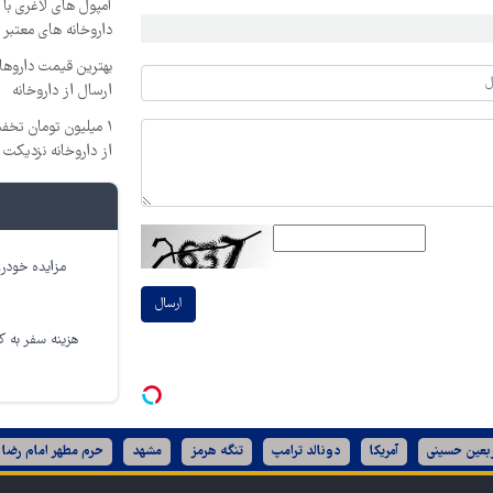
آمپول های لاغری با 
داروخانه های معتبر
ارسال از داروخانه‌
۱ میلیون تومان تخف
از داروخانه نزدیکت
مزایده خودرو
ارسال
هزینه سفر به کر
ربعین حسینی
آمریکا
دونالد ترامپ
تنگه هرمز
مشهد
حرم مطهر امام رضا 