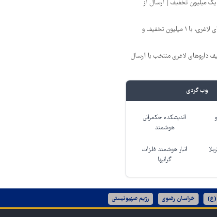
یک میلیون تخفیف | ارسال از
بهترین قیمت داروهای لاغری، با ۱ میلیون تخفیف و
یف داروهای لاغری منتخب با ارسال
وب گردی
اندیشکده حکمرانی
هوشمند
بلا
انبار هوشمند فلزات
گرانبها
(ع)
خراسان رضوی
رژیم صهیونیستی