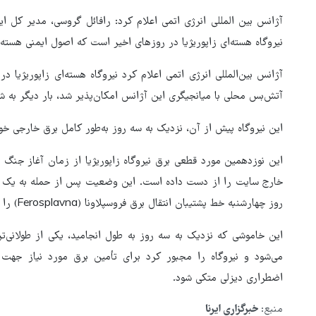
آژانس بین المللی انرژی اتمی اعلام کرد: رافائل گروسی، مدیر کل 
نیروگاه هسته‌ای زاپوریژیا در روزهای اخیر است که اصول ایمنی هسته‌ا
آژانس بین‌المللی انرژی اتمی اعلام کرد نیروگاه هسته‌ای زاپوریژیا
آتش‌بس محلی با میانجیگری این آژانس امکان‌پذیر شد، بار دیگر به
این نیروگاه پیش از آن، نزدیک به سه روز به‌طور کامل برق خارجی خود
این نوزدهمین مورد قطعی برق نیروگاه زاپوریژیا از زمان آغاز جنگ ا
خارج سایت را از دست داده است. این وضعیت پس از حمله به یک پس
روز چهارشنبه خط پشتیبان انتقال برق فروسپلاونا (Ferosplavna) را از مدار خارج کرد.
این خاموشی که نزدیک به سه روز به طول انجامید، یکی از طولانی
می‌شود و نیروگاه را مجبور کرد برای تأمین برق مورد نیاز جه
بازگشایی تنگه هرمز منوط به
اضطراری دیزلی متکی شود.
پذیرش شروط ایران از سوی آمری
منبع:
خبرگزاری ایرنا
است