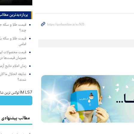
پربازدیدترین‌ مطالب
چند؟
امامی
همزمان قیمت‌ها در ب
زمان اعلام نتایج آ
شایعه انحلال ماکان‌ب
شدند؟
IM LS7 لوکس ترین شاسی بلند برقی ایران
مطالب پیشنهادی