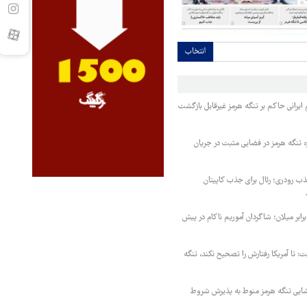
انتخاب
یرانی حاکم بر تنگه هرمز غیرقابل بازگشت
ه تنگه هرمز در فضایی مثبت در جریان
 رودری؛ رئال برای جذب کاپیتان
ابر میلان؛ شاگردان آموریم ناکام در پیش
ت: تا آمریکا رفتارش را تصحیح نکند، تنگه
ایی تنگه هرمز منوط به پذیرش شروط