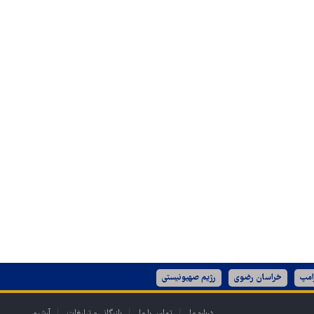
امپ
خراسان رضوی
رژیم صهیونیستی
درباره ما
تماس با ما
بازرگانی و تبلیغات
آرشیو