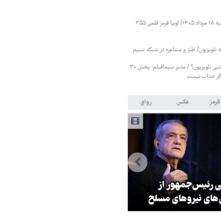
قیمت حبوبات یکشنبه ۱۸ مرداد ۱۴۰۵/ لوبیا قرمز قلمی ۳۵۵
ه تلویزیون/ طنز و مشاعره در شبکه نسیم
پایان سریال‌های هرشبی تلویزیون؟ / مدیر سیمافیلم: پخش ۳۰
ر جذاب نیست
قرمز
عکس
رواق
ی رئیس‌جمهور از
زلزله در موساد با شکست پروژه
‌های نیروهای مسلح
براندازی در ایران