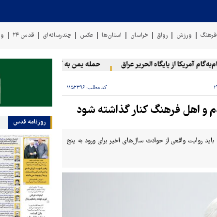
رهنگ
ورزش
رواق
خراسان
استان‌ها
عکس
چندرسانه‌ای
قدس ۲۴
وی
 آمریکا از پایگاه الحریر عراق
حمله یمن به آرامکو
۲۰ فلسطینی در حملات صهیونیست‌ها و شهرک‌نشینان در کرانه باختری زخمی شدند
کد مطلب:
۱۱۵۲۳۹۶
دم و اهل فرهنگ کنار گذاشته شود
روزنامه قدس
 باید روایت واقعی از حوادث سال‌های اخیر برای ورود به پنج