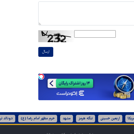
ارسال
ریکا
اربعین حسینی
تنگه هرمز
مشهد
حرم مطهر امام رضا (ع)
دونالد تر