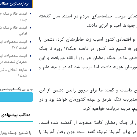
پربازدیدترین‌ مطالب
جتماعی موجب حماسه‌سازی مردم در اسفند سال گذشته
چند؟
هه‌ها امید و انرژی دادند.
امامی
ی و اقتصادی کشور آسیب زد، خاطرنشان کرد: دشمن با
قیمت ۲۰۷
حمله به زیرساخت‌های علمی و اقتصادی به اهداف خود نرسید و مجبور به تسلیم شد. کشور در فاصله جنگ۱۲ روزه تا جنگ
اعی ما در جنگ رمضان هر روز ارتقاء می‌یافت و این
همزمان قیمت‌ها در ب
شورمان هزینه داشت اما موجب شد که در زمینه علم و
شایعه انحلال ماکان‌ب
شدند؟
جای این پک تقویت موی جلب
 دانست و گفت: ما برای بیرون راندن دشمن از این
مدیریت تنگه هرمز بر عهده کشورمان خواهد بود و در
یم، هزینه دریافت خواهیم کرد.
مطالب پیشنهادی
پس از جنگ رمضان کاملا متفاوت از گذشته شده است،
 برابر آمریکا تبریک گفته است چون رفتار آمریکا با
با شامپو جلبک رویا