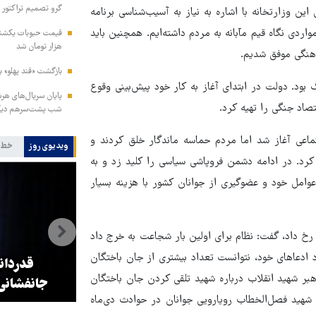
گرو تصمیم تراکتور
ین وزارتخانه با اشاره به نیاز به آسیب‌شناسی برنامه
ردی نگاه قیم مآبانه به مردم داشته‌ایم. همچنین باید
هزار تومان شد
رهنگی موفق شدیم.
بازگشت «قند پهلو» ب
ود. دولت در ابتدای آغاز به کار خود پیش‌بینی وقوع
صاد جنگی را تهیه کرد.
شب پشت‌سرهم دیگ
 با رویکرد فروپاشی اجتماعی آغاز شد اما مردم حماسه ماندگار خلق کردند و
ویدیوی روز
خط 
رد. در ادامه دشمن فروپاشی سیاسی را کلید زد و به
وامل خود و عضوگیری از جوانان کشور با هزینه بسیار
رخ داد، گفت: نظام برای اولین بار شجاعت به خرج داد
دعاهای خود، نتوانست تعداد بیشتری از جان باختگان
ه
اولویت زیرساخت حرم رضوی،
قدردان
رهبر شهید انقلاب درباره شهید تلقی کردن جان باختگان
ساخت پارکینگ است
جانفشانی
شهید فصل‌الخطاب رویارویی جوانان در حوادث دی‌ماه