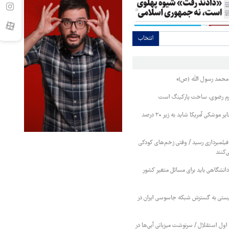
انتخاب
«محمد رسول الله (ص)»
رم رضوی، ساخت پارکینگ است
کارشناس نظامی: ذخایر موشکی آمریکا شاید به زیر ۲۰ درصد
فیلمبرداری رسید / وقتی زخم‌های کودکی
‌کنند
انشگاهی باید برای مسائل متغیر کشور
یستی به گسترش شبکه جاسوسی ایران در
ول استقلال / سرنوشت میزبانی آبی‌ها در