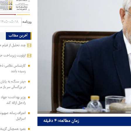
روزنامه:
آخرین مطالب
چند تحلیل از فیلم 
اولویت زیرساخت ح
رسیده باشد
«پدر سنگ» به پایان 
در بزرگسالی سر باز می
وزیر بهداشت: جهاد د
راه‌حل ارائه کند
اعتراف رسانه صهیون
اسرائیل
زمان مطالعه: ۴ دقیقه
بصره همچنان گزینه ا