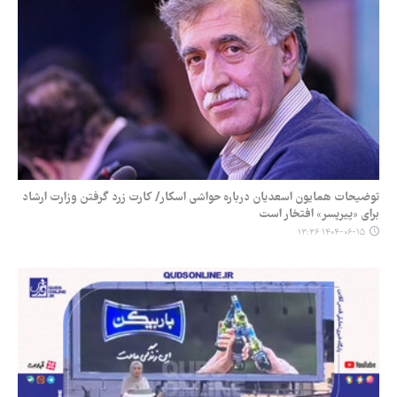
توضیحات همایون اسعدیان درباره حواشی اسکار/ کارت زرد گرفتن وزارت ارشاد
برای «پیرپسر» افتخار است
۱۴۰۴-۰۶-۱۵ ۱۳:۳۶