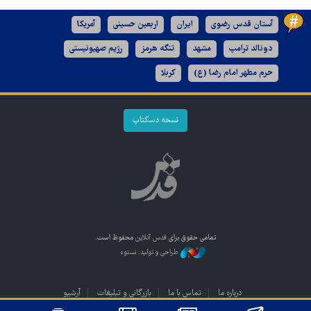
آستان قدس رضوی
ایران
اربعین حسینی
آمریکا
دونالد ترامپ
مشهد
تنگه هرمز
رژیم صهیونیستی
حرم مطهر امام رضا (ع)
کربلا
نسخه دسکتاپ
تمامی حقوق برای
قدس آنلاین
محفوظ است.
طراحی و تولید: نستوه
درباره ما
تماس با ما
بازرگانی و تبلیغات
آرشیو