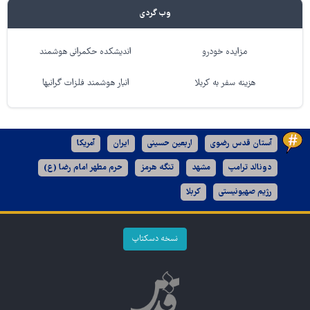
وب گردی
مزایده خودرو
اندیشکده حکمرانی هوشمند
هزینه سفر به کربلا
انبار هوشمند فلزات گرانبها
آستان قدس رضوی
اربعین حسینی
ایران
آمریکا
دونالد ترامپ
مشهد
تنگه هرمز
حرم مطهر امام رضا (ع)
رژیم صهیونیستی
کربلا
نسخه دسکتاپ