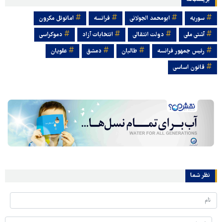
سوریه
ابومحمد الجولانی
فرانسه
امانوئل مکرون
آشتی ملی
دولت انتقالی
انتخابات آزاد
دموکراسی
رئیس جمهور فرانسه
طالبان
دمشق
علویان
قانون اساسی
نظر شما