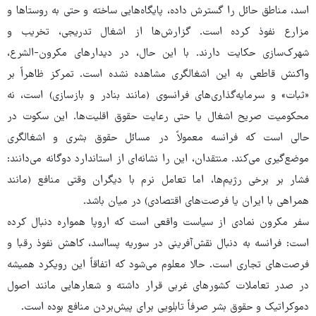
اسد، مناطق حائل را گسترش داده، پایگاه‌هایی ساخته و حتی به روستاها و
مزارع نفوذ کرده است. گزارش‌ها از اشغال تدریجی، تخریب و
شهرک‌سازی حکایت دارند. با این حال، در دیدارهای مکرون-الشرع،
واکنش قاطعی به این اشغالگری مشاهده نشده است. تمرکز ظاهراً بر
«ثبات» و سرمایه‌گذاری‌های فرانسوی (مانند بنادر و بازسازی) است، نه
محکومیت صریح اشغال یا حتی رعایت حقوق اقلیت‌ها. این سکوت در
حالی است که فرانسه معمولاً در مسائل حقوق بشری و اشغالگری
موضع‌گیری می‌کند. منتقدان، این را نشانه‌ای از استاندارد دوگانه می‌دانند:
فشار بر برخی رژیم‌ها، اما تعامل نرم با دیگران وقتی منافع (مانند
همراهی با ایران یا فرصت‌های اقتصادی) در میان باشد.
سفر مکرون نمادی از سیاست واقعی است که اروپا همواره دنبال کرده
است: فرانسه به دنبال نقش‌آفرینی در سوریه پسااسد، کاهش نفوذ رقبا و
فرصت‌های تجاری است. حالا معلوم می‌شود که اتفاقاً این رویکرد همیشه
در صدر تعاملات کشورهای غربی قرار داشته و شعارهایی مانند اصول
دموکراتیک و حقوق بشر صرفاً تابلویی برای پیش‌بردن منافع بوده است.