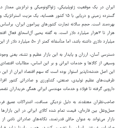
ایران در یک موقعیت ژئوپلیتیکی، ژئواکونومیکی و ترانزیتی ممتاز 
گسترده زمینی و دریایی با ۱۵ کشور همسایه، یک م
بهره‌مند است. حجم سالانه تجارت کشورهای پیرامون‌ ایران، براساس آ
میلیارد دلاری داشته باشد، اما متأسفانه کمتر از ۵۰ میلیارد دلار از این حجم عظیم تجارت را در اختیار دارد.
دسترسی آسان، ارزان و پایدار به این بازار عظیم و تشنه، یعنی وجو
وسیعی از کالاها و خدمات ایرانی و بر این اساس، مطالبات اقتصا
این اصل خدشه‌ناپذیر استوار بوده است که سهم اقتصاد ایران از این 
ظرفیت‌های عظیم تولیدی، صنعتی، کشاورزی و صادراتی کشور افزا
دارویی گرفته تا فولاد و خدمات مهندسی ایرانی همگی خریداران تضمین
صاحب‌نظران معتقدند به دلیل نزدیکی مسافت، اشتراکات عمیق ف
حمل‌ونقل بین‌ قاره‌ای، قیمت تمام‌ شده کالای ایرانی در این بازار
بازار می‌تواند به عنوان حائلی قدرتمند، تکانه‌های صادراتی ناشی ا
صادرات غیرنفتی ایران را تضمین کند.در همین راستا نباید فرام