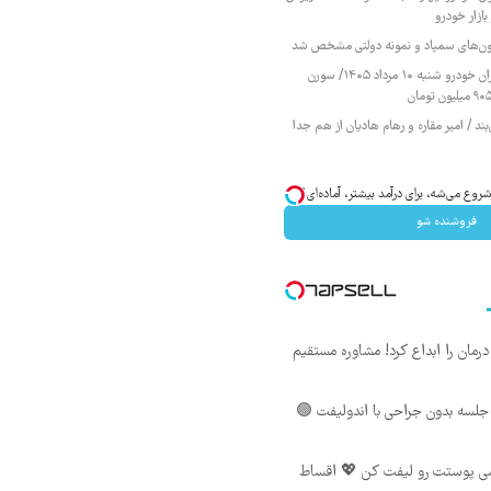
ازار خودرو
زمون‌های سمپاد و نمونه دولتی مشخص شد
قیمت محصولات ایران خودرو شنبه ۱۰ مرداد ۱۴۰۵/ سورن
ند / امیر مقاره و رهام هادیان از هم جدا
وع می‌شه، برای درآمد بیشتر، آماده‌ای؟
فروشنده شو
ان را ابداع کرد! مشاوره مستقیم
لسه بدون جراحی با اندولیفت 🟢
شی پوستت رو لیفت کن 💖 اقساط