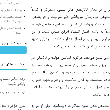
همزمان قیمت‌ها در ب
ن بر مدار کانال‌های مالی سنتی، متمرکز و کاملاً
زمان اعلام نتایج آ
‌های پیام‌رسان بین‌بانکی نظیر سوئیفت و فرایندهای
پلاس یک میلیارد و ۹۰۵ میلیون تومان
دت متمرکز و وابستگی نهادی، ساختاری و حقوقی خود به
شایعه انحلال ماکان‌ب
لاً به پاشنه آشیل اقتصاد ایران تبدیل شدند و این
شدند؟
بزاری بی‌رحم برای اعمال فشار حداکثری، ردیابی دقیق
رشد فروشگاهت از اینجا شر
شریان‌های ارزی کشور نقش‌آفرینی کردند.
وشنی نشان می‌دهد هرگونه گشایش موقت و تاکتیکی در
مطالب پیشنهادی
ای ریز و درشت سیاسی در نظام بین‌الملل، به سرعت به
‌پایان سیاسی و امنیتی می‌شود و دکترین بی‌اثر کردن
زخم شناس مشهدی درم
 داده است.مطالبه کلان حاکمیت و رهبری شهید همواره
رایگان بگیرید
لماسی فعال، معماری جدیدی برای پرداخت‌ها و تعاملات
لیفت صورت در یک ج
ریم نباشد.
ای مشخص شدن نتایج مذاکرات دیپلماتیک، یکی از موانع
بدون جراحی و بیهو