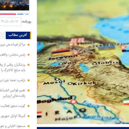
روزنامه:
آخرین مطالب
مراکز فرماندهی نیر
رئیس مجلس: واقعیت‌ه
پزشکیان: وقتی از و
باید مبلغ کالابرگ را
ترامپ: همه چیز دربا
تغییر قوانین انضباط
رقابت‌های اروپایی
کویت مجوز فعالیت مد
آمریکا اوایل شهریور
مسعود اطیابی و هومن