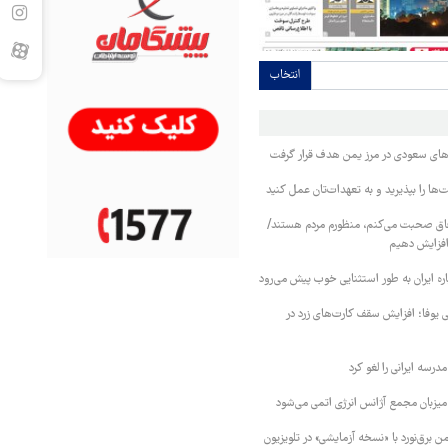
انتخاب
وهای سعودی در مرز یمن هدف قرار گرفت
ا را بپذیرید و به تعهدات‌تان عمل کنید
فاق صحبت می‌کنم، منظورم مردم هستند/
 افزایش دهیم
ره ایران به طور استثنایی خوب پیش می‌رود
ی یوفا؛ افزایش سقف کارت‌های زرد در
رسه ایرانی را لغو کرد
 میزبان مجمع آژانس انرژی اتمی می‌شود
 برق‌نورد با «نسخه آزمایشی» در تلویزیون