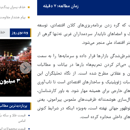
زمان مطالعه: ۷ دقیقه
حذف پسران پینگ‌پنگ
پیام هشدار مقاومت
 که گره زدن برنامه‌ریزی‌های کلان اقتصادی، توسعه
ویدیوی روز
خط 
 امضاهای ناپایدار سردمداران غربی نه‌تنها گرهی از
تر اقتصاد ملی منجر می‌شود.
شرطی‌شدگی بازارها قرار داده و سرمایه‌ها را به سمت
بی‌اثر کردن تحریم‌ها» بارها در بیانات و مطالبات
ین و عقلانی مطرح شده است. از نگاه تحلیلگران این
را
ترامپ نماد فساد، اقتدارگرایی و
۳ میلیون
بات ژئوپلیتیک و ساختارهای اقتصادی است تا تاب‌آوری
جنگ‌طلبی است!
های خارجی برای همیشه مهار شود. به باور کارشناسان،
ل‌سازی هوشمندانه ظرفیت‌های ملموس پیرامونی، یعنی
پربازدیدترین‌ مطالب
ظهور جهانی نهفته است، به‌ویژه اینکه در شرایط کنونی
ارهای داخلی مخابره کرده است.
امامی