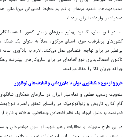
محدودیت‌های شدید بیمه‌ای و تحریم خطوط کشتیرانی بین‌المللی ه
صادرات و واردات ایران بوده‌اند.
اما در این میان، گستره پهناور مرزهای زمینی کشور با همسایگانی 
کشورهای پرظرفیت حوزه آسیای مرکزی، عملاً به عنوان یک شبکه د
بی‌نظیر در برابر تهاجم اقتصادی عمل می‌کنند. لازم به یادآوری است تر
تاکنون انعطاف‌پذیری فوق‌العاده‌ای در برابر سازوکارهای پیشرفته رهگی
چراکه جریان کالا را حفظ می‌کنند.
خروج از یوغ دیکتاتوری پولی با دلارزدایی و ائتلاف‌های نوظهور
عضویت رسمی، قطعی و تمام‌عیار ایران در سازمان همکاری شانگهای
گام کلان، تاریخی و ژئواکونومیک در راستای تحقق راهبرد تنوع‌بخ
قدرتمند به دنبال ایجاد یک نظم اقتصادی چندقطبی، عادلانه و فارغ از 
در پی طرح منویات و مطالبات رهبر شهید از سوی دولتمردان و سیاست
بسترهایی عملیاتی برای خنثی‌سازی انحصارات غربی و دلاری دیده م