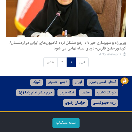
وزیر راه و شهرسازی خبر داد؛ رفع مشکل تردد کامیون‌های ایرانی در ارمنستان/
کریدور خلیج فارس- دریای سیاه نهایی می شود
۱۴۰۴-۰۵-۲۸ ۱۶:۴۵
قبلی
۱
۲
بعدی
آستان قدس رضوی
ایران
اربعین حسینی
آمریکا
دونالد ترامپ
مشهد
تنگه هرمز
حرم مطهر امام رضا (ع)
رژیم صهیونیستی
خراسان رضوی
نسخه دسکتاپ