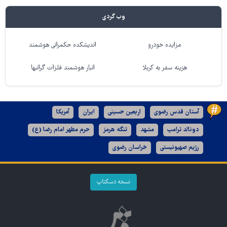
وب گردی
مزایده خودرو
اندیشکده حکمرانی هوشمند
هزینه سفر به کربلا
انبار هوشمند فلزات گرانبها
آستان قدس رضوی
اربعین حسینی
ایران
آمریکا
دونالد ترامپ
مشهد
تنگه هرمز
حرم مطهر امام رضا (ع)
رژیم صهیونیستی
خراسان رضوی
نسخه دسکتاپ