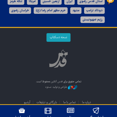
آستان قدس رضوی
ایران
اربعین حسینی
آمریکا
تنگه هرمز
دونالد ترامپ
مشهد
حرم مطهر امام رضا (ع)
خراسان رضوی
رژیم صهیونیستی
نسخه دسکتاپ
تمامی حقوق برای
قدس آنلاین
محفوظ است.
طراحی و تولید: نستوه
درباره ما
تماس با ما
بازرگانی و تبلیغات
آرشیو