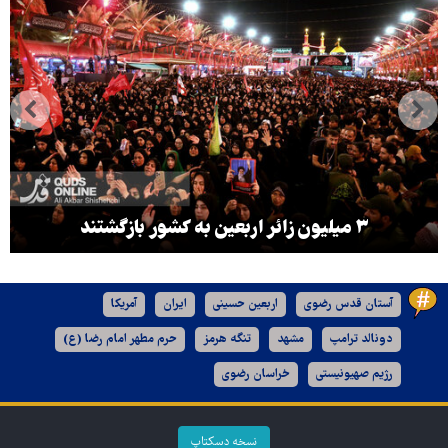
۳ میلیون زائر اربعین به کشور بازگشتند
آستان قدس رضوی
اربعین حسینی
ایران
آمریکا
دونالد ترامپ
مشهد
تنگه هرمز
حرم مطهر امام رضا (ع)
رژیم صهیونیستی
خراسان رضوی
نسخه دسکتاپ