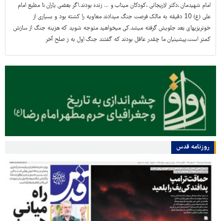
امام شهیدمان ،دکتر لاریجانی ،کودکان میناب و ... زنده بودند.اگر بعضی یاران نا مطیع امام
علی (ع) 10 دقیقه به مالک فرصت جنگ میدادند معاویه را کشته بود و بسیاری از
خونریزیهای بعد جلویش گرفته میشد.کی میخواهید متوجه شوید که هزینه جنگ از سازش
کمتر است.پیشینیان ما چقدر عاقل بودند که گفتند جنگ اول به ز صلح آخر
روزنامه قدس