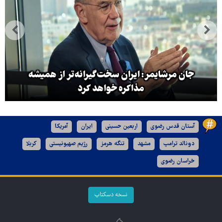
جان مرشایمر: ایران سخت‌گیرانه‌تر از همیشه
مذاکره خواهد کرد
آستان قدس رضوی
اربعین حسینی
ایران
آمریکا
دونالد ترامپ
مشهد
تنگه هرمز
رژیم صهیونیستی
کربلا
خراسان رضوی
نسخه دسکتاپ