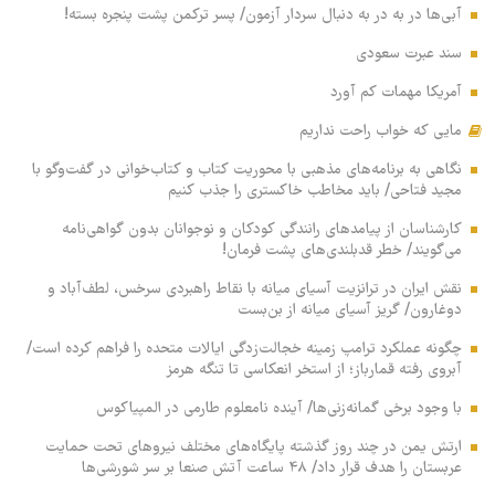
آبی‌ها در به در به دنبال سردار آزمون/ پسر ترکمن پشت پنجره بسته!
سند عبرت سعودی
آمریکا مهمات کم آورد
مایی که خواب راحت نداریم
نگاهی به برنامه‌های مذهبی با محوریت کتاب و کتاب‌خوانی در گفت‌وگو با
مجید فتاحی/ باید مخاطب خاکستری را جذب کنیم
کارشناسان از پیامدهای رانندگی کودکان و نوجوانان بدون گواهی‌نامه
می‌گویند/ خطر قدبلندی‌های پشت فرمان!
نقش ایران در ترانزیت آسیای میانه با نقاط راهبردی سرخس، لطف‌آباد و
دوغارون/ گریز آسیای میانه از بن‌بست
چگونه عملکرد ترامپ زمینه خجالت‌زدگی ایالات متحده را فراهم کرده است/
آبروی رفته قمارباز؛ از استخر انعکاسی تا تنگه هرمز
با وجود برخی گمانه‌زنی‌ها/ آینده نامعلوم طارمی در المپیاکوس
ارتش یمن در چند روز گذشته پایگاه‌های مختلف نیروهای تحت حمایت
عربستان را هدف قرار داد/ ۴۸ ساعت آتش صنعا بر سر شورشی‌ها