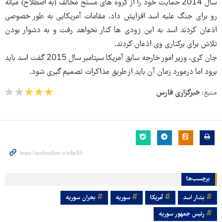
سال 2014 حمایت خود را از گروه های مسلح مخالف (به اصطلاح) میانه
رو برای جنگ علیه اسد افزایش داد. مقامات آمریکایی به طور خصوصی
اذعان کردند اسد به این زودی ها کنار نخواهد رفت و به دشوار بودن
تلاش برای برکناری وی اذعان کردند.
جان کری، وزیر امور خارجه سابق آمریکا سپتامبر سال 2015 گفت اسد باید
برود اما درمورد زمان آن باید از طریق مذاکرات تصمیم گیری شود.
منبع:
خبرگزاری فارس
برچسب‌ها
بشار اسد
آمریکا
سوریه
بحران سوریه
رئیس جمهور سوریه