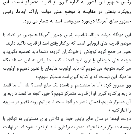
رئیس جمهور این کشور به کناره گیری از قدرت متمرکز نیست.
این
رویکرد بدعتی در مقایسه با موضع علنی دولت باراک اوباما، رئیس
جمهور سابق آمریکا درمورد سرنوشت اسد به شمار می رود.
این دیدگاه دولت دونالد ترامپ، رئیس جمهور آمریکا همچنین در تضاد با
موضع قدرت های اروپایی است که بر کنار رفتن اسد از قدرت تاکید دارند.
هیلی در جمع گروه کوچکی از خبرنگاران افزود: «شما باید تصمیم بگیرید و
عرصه های خودتان را برای نبرد انتخاب کنید. ما وقتی به این مسئله نگاه
می کنیم متوجه می شویم که باید اولویت هایمان را تغییر دهیم و اولویت
ما دیگر این نیست که بر کناره گیری اسد متمرکز شویم.»
وی تصریح کرد: «آیا ما معتقدیم او (اسد) یک مانع است؟ بله. آیا ما قصد
داریم بر کناره گیری او از قدرت متمرکز شویم؟ خیر. آنچه ما قصد داریم بر
آن متمرکز شویم، اعمال فشار در آنجا است تا بتوانیم روند تغییر در سوریه
را آغاز کنیم.»
دولت اوباما در سال های پایانی خود بر تلاش برای دستیابی به توافق با
روسیه متمرکز بود تا بتواند منجر به برکناری اسد از قدرت شود اما در نهایت