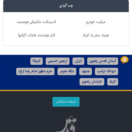
وب گردی
مزایده خودرو
اندیشکده حکمرانی هوشمند
هزینه سفر به کربلا
انبار هوشمند فلزات گرانبها
آستان قدس رضوی
ایران
اربعین حسینی
آمریکا
دونالد ترامپ
مشهد
تنگه هرمز
حرم مطهر امام رضا (ع)
کربلا
خراسان رضوی
نسخه دسکتاپ