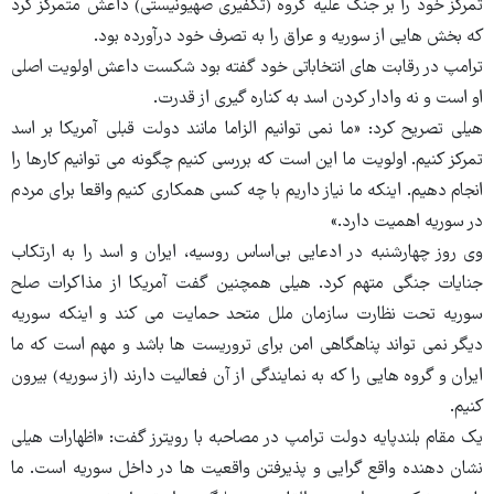
تمرکز خود را بر جنگ علیه گروه (تکفیری صهیونیستی) داعش متمرکز کرد
که بخش هایی از سوریه و عراق را به تصرف خود درآورده بود.
ترامپ در رقابت های انتخاباتی خود گفته بود شکست داعش اولویت اصلی
او است و نه وادار کردن اسد به کناره گیری از قدرت.
هیلی تصریح کرد: «ما نمی توانیم الزاما مانند دولت قبلی آمریکا بر اسد
تمرکز کنیم. اولویت ما این است که بررسی کنیم چگونه می توانیم کارها را
انجام دهیم. اینکه ما نیاز داریم با چه کسی همکاری کنیم واقعا برای مردم
در سوریه اهمیت دارد.»
وی روز چهارشنبه در ادعایی بی‌اساس روسیه، ایران و اسد را به ارتکاب
جنایات جنگی متهم کرد. هیلی همچنین گفت آمریکا از مذاکرات صلح
سوریه تحت نظارت سازمان ملل متحد حمایت می کند و اینکه سوریه
دیگر نمی تواند پناهگاهی امن برای تروریست ها باشد و مهم است که ما
ایران و گروه هایی را که به نمایندگی از آن فعالیت دارند (از سوریه) بیرون
کنیم.
یک مقام بلندپایه دولت ترامپ در مصاحبه با رویترز گفت: «اظهارات هیلی
نشان دهنده واقع گرایی و پذیرفتن واقعیت ها در داخل سوریه است. ما