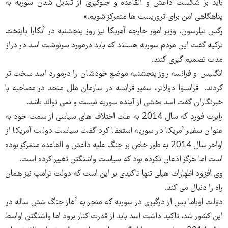
باید بر شکست داعش و القاعده و جلوگیری از تبدیل شدن سوریه به
پناهگاهی امن برای تروریست ها متمرکز شویم.»
رکس تیلرسون، وزیر امور خارجه آمریکا نیز روز پنجشنبه در آنکارا پایتخت
ترکیه گفت این مردم سوریه هستند که باید درمورد سرنوشت اسد در دراز
مدت تصمیم گیری کنند.
انگلیس و فرانسه روز پنجشنبه موضع خودشان را درمورد اسد سخت تر
کردند.
فرانسوا دولاتر، سفیر فرانسه در سازمان ملل متحد در مصاحبه با
خبرنگاران گفت اسد بخشی از آینده سوریه نیست و نمی تواند باشد.
رابرت فورد که سال 2014 به علت اختلاف های سیاسی از سمت خود به
عنوان سفیر آمریکا در سوریه استعفا کرد گفت سیاست دولت آمریکا از
اواخر سال 2014 به طور خاص بر جنگ علیه داعش و القاعده متمرکز بوده
است اما هرگز اذعان نکرده بود که سیاست واشنگتن تغییر کرده است.
وی افزود اظهارات هیلی تنها تاکیدی بر این است که دولت ترامپ نیز همان
راه را دنبال می کند.
دولت اوباما پس از درگیری در سوریه که منجر به آغاز جنگ شش ساله در
این کشور شد، تاکید داشت اسد باید از قدرت کنار برود اما واشنگتن اواسط