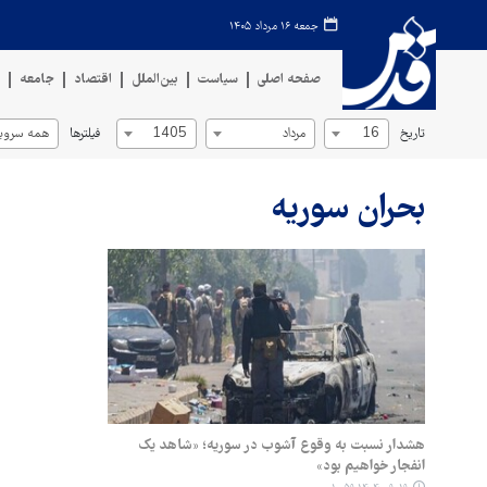
جمعه ۱۶ مرداد ۱۴۰۵
صفحه اصلی
سیاست
بین‌الملل
اقتصاد
جامعه
ف
تاریخ
فیلترها
16
مرداد
1405
همه سروی
بحران سوریه
هشدار نسبت به وقوع آشوب در سوریه؛ «شاهد یک
انفجار خواهیم بود»