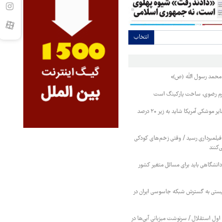
انتخاب
«محمد رسول الله (ص)»
رم رضوی، ساخت پارکینگ است
کارشناس نظامی: ذخایر موشکی آمریکا شاید به زیر ۲۰ درصد
فیلمبرداری رسید / وقتی زخم‌های کودکی
‌کنند
انشگاهی باید برای مسائل متغیر کشور
یستی به گسترش شبکه جاسوسی ایران در
ول استقلال / سرنوشت میزبانی آبی‌ها در