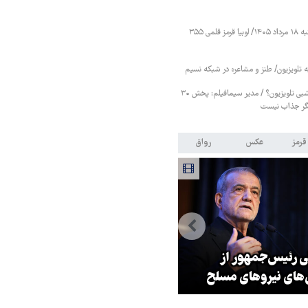
قیمت حبوبات یکشنبه ۱۸ مرداد ۱۴۰۵/ لوبیا قرمز قلمی ۳۵۵
ه تلویزیون/ طنز و مشاعره در شبکه نسیم
پایان سریال‌های هرشبی تلویزیون؟ / مدیر سیمافیلم: پخش ۳۰
ر جذاب نیست
قرمز
عکس
رواق
ی رئیس‌جمهور از
زلزله در موساد با شکست پروژه
‌های نیروهای مسلح
براندازی در ایران