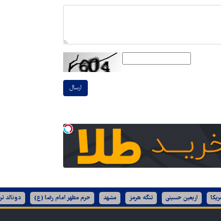
ارسال
ریکا
اربعین حسینی
تنگه هرمز
مشهد
حرم مطهر امام رضا (ع)
دونالد تر