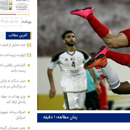
روزنامه:
آخرین مطالب
چند تحلیل از فیلم 
اولویت زیرساخت ح
رسیده باشد
«پدر سنگ» به پایان 
در بزرگسالی سر باز می
وزیر بهداشت: جهاد د
راه‌حل ارائه کند
اعتراف رسانه صهیون
زمان مطالعه: ۱ دقیقه
اسرائیل
بصره همچنان گزینه ا