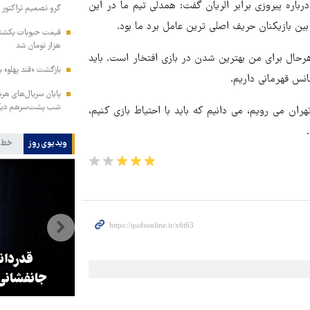
درباره پیروزی برابر الریان گفت: همدلی تیم ما در این
گرو تصمیم تراکتور
بین بازیکنان حریف اصلی ترین عامل برد ما بود.
هزار تومان شد
ه هرحال برای من بهترین شدن در بازی افتخار است. باید
بازگشت «قند پهلو» ب
نس قهرمانی داریم.
شب پشت‌سرهم دیگ
هران می رویم، می دانیم که باید با احتیاط بازی کنیم،
ویدیوی روز
خط 
ه
اولویت زیرساخت حرم رضوی،
قدردان
ساخت پارکینگ است
جانفشانی