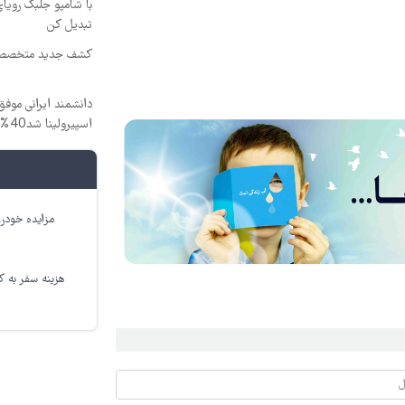
با شامپو جلبک رویا
تبدیل کن
کشف جدید متخصصین
دانشمند ایرانی موفق
اسپیرولینا شد40% تخفیف
مزایده خودرو
هزینه سفر به کر