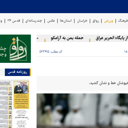
رهنگ
ورزش
رواق
خراسان
استان‌ها
عکس
چندرسانه‌ای
قدس ۲۴
وی
گاه الحریر عراق
حمله یمن به آرامکو
۲۰ فلسطینی در حملات صهیونیست‌ها و شهرک‌نشینان در کرانه باختری زخمی شدند
کد مطلب:
۵۲۳۶۱۵
روزنامه قدس
رخپوشان خط و نشان کشید.