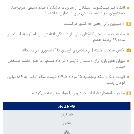
انتقاد تند پیشکسوت استقلال از مدیریت باشگاه / میثم منیعی: هزینه‌ها،
دستاوردی جز انباشت بدهی برای استقلال نداشته است
۳ میلیون زائر اربعین به کشور بازگشتند
سابقه خدمت برخی کارکنان برای بازنشستگی افزایش می‌یابد / جزئیات اجرای
ماده ۲۹ برنامه هفتم
عکس منتخب هفته | از پیاده‌روی اربعین تا آتشسوزی در میانکاله
مهران غفوریان: برای «سلمان فارسی» قرارداد بستم، اما هنوز نقشم مشخص
نیست
قیمت طلا و سکه پنجشنبه ۱۵ مرداد ۱۴۰۵/ قیمت سکه امامی به ۱۸۶میلیون
تومان رسید!
مالخر سابقه‌دار: قطعات خودرو را با مواد معاوضه می‌کردیم
ویدیوی روز
خط قرمز
عکس
رواق