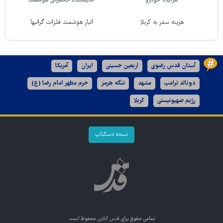
مزایده خودرو
اندیشکده حکمرانی هوشمند
هزینه سفر به کربلا
انبار هوشمند فلزات گرانبها
آستان قدس رضوی
اربعین حسینی
ایران
آمریکا
دونالد ترامپ
مشهد
تنگه هرمز
حرم مطهر امام رضا (ع)
رژیم صهیونیستی
کربلا
نسخه دسکتاپ
تمامی حقوق برای
قدس آنلاین
محفوظ است.