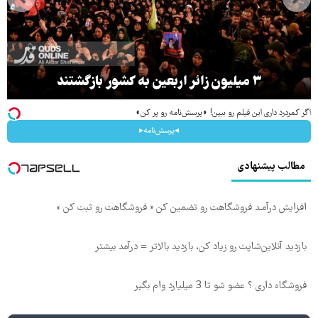
۳ میلیون زائر اربعین به کشور بازگشتند
اگر کمردرد داری این فیلم رو ببین! ◗پرسش‌نامه رو پر کن◖
◂پرسش‌نامه▸
مطالب پیشنهادی
افزایش درآمـد فروشگاهت رو تضمین کن « فروشگاهت رو ثبت کن »
بازدید آنلاین‌شاپت رو زیاد کن، بازدید بالاتر = درآمد بیشتر
فروشگاه داری ؟ عضو شو تا 3 میلیارد وام بگیر