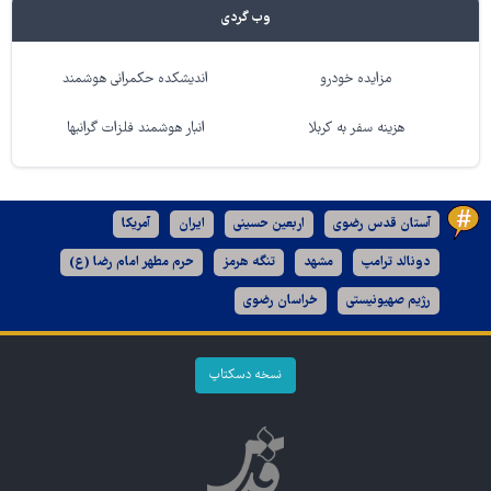
وب گردی
مزایده خودرو
اندیشکده حکمرانی هوشمند
هزینه سفر به کربلا
انبار هوشمند فلزات گرانبها
آستان قدس رضوی
اربعین حسینی
ایران
آمریکا
دونالد ترامپ
مشهد
تنگه هرمز
حرم مطهر امام رضا (ع)
رژیم صهیونیستی
خراسان رضوی
نسخه دسکتاپ