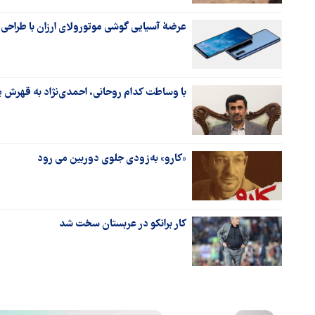
عرضۀ آسیایی گوشی موتورولای ارزان با طراحی 4 حفره‌ای از روز جمعه +قیمت و مشخصات
با وساطت کدام روحانی، احمدی‌نژاد به قهرش پا
«کارو» به‌زودی جلوی دوربین می رود
کار برانکو در عربستان سخت شد