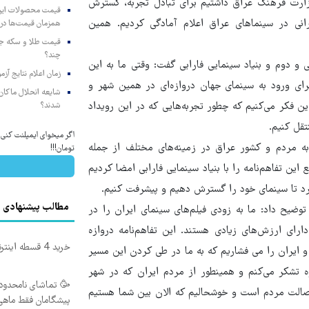
 وزارت فرهنگ عراق داشتیم برای تبادل تجربه، گسترش
رانی در سینماهای عراق اعلام آمادگی کردیم. همین
همزمان قیمت‌ها در ب
چند؟
دوم و بنیاد سینمایی فارابی گفت: وقتی ما به این
زمان اعلام نتایج آ
برای ورود به سینمای جهان دروازه‌ای در همین شهر و
شایعه انحلال ماکان‌ب
ین فکر می‌کنیم که چطور تجربه‌هایی که در این رویداد
شدند؟
تقل کنیم.
ه مردم و کشور عراق در زمینه‌های مختلف از جمله
تومان!!!
این تفاهم‌نامه را با بنیاد سینمایی فارابی امضا کردیم
رد تا سینمای خود را گسترش دهیم و پیشرفت کنیم.
مطالب پیشنهادی
وضیح داد: ما به زودی فیلم‌های سینمای ایران را در
دارای ارزش‌های زیادی هستند. این تفاهم‌نامه دروازه
خرید 4 قسطه اینترنت پیشگامان ☎️ بدون نیاز به تلفن
ایران را می فشاریم که به ما در طی کردن این مسیر
ه تشکر می‌کنم و همینطور از مردم ایران که در شهر
🥳 تماشای نامحدود ف
 اصالت مردم است و خوشحالیم که الان بین شما هستیم
پیشگامان فقط ماهی 00