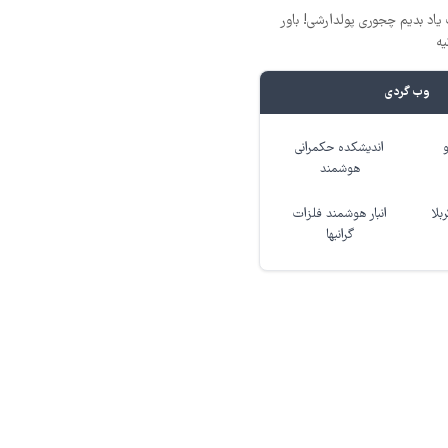
یاد بدیم چجوری پولدارشی! باور
یه
وب گردی
اندیشکده حکمرانی
هوشمند
بلا
انبار هوشمند فلزات
گرانبها