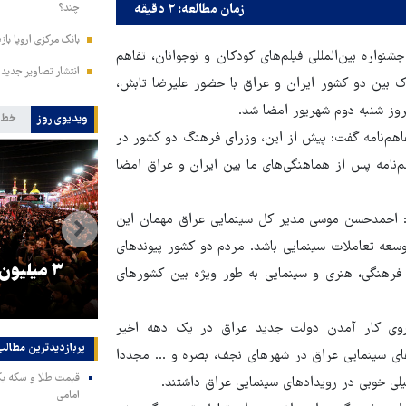
زمان مطالعه: ۲ دقیقه
چند؟
بانک مرکزی اروپا باز
واره بین‌المللی فیلم‌های کودکان و نوجوانان، تفاهم
انتشار تصاویر جدید 
ترک بین دو کشور ایران و عراق با حضور علیرضا تابش،
وز شنبه دوم شهریور امضا شد.
ویدیوی روز
خط 
فاهم‌نامه گفت: پیش از این، وزرای فرهنگ دو کشور در
م‌نامه پس از هماهنگی‌های ما بین ایران و عراق امضا
: احمدحسن موسی مدیر کل سینمایی عراق مهمان این
وسعه تعاملات سینمایی باشد. مردم دو کشور پیوندهای
را
ترامپ نماد فساد، اقتدارگرایی و
۳ میلیون
 فرهنگی، هنری و سینمایی به طور ویژه بین کشورهای
جنگ‌طلبی است!
با روی کار آمدن دولت جدید عراق در یک دهه اخیر
پربازدیدترین‌ مطالب
‌های سینمایی عراق در شهرهای نجف، بصره و … مجددا
خیلی خوبی در رویدادهای سینمایی عراق داشتند.
امامی