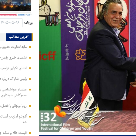
روزنامه:
آخرین مطالب
مابه‌التفاوت حقوق 
نشست خبری رئیس‌جمه
ادعای تکراری ترامپ د
رئیس شاباک درباره 
هشدار هواشناسی به 
عصرگاهی خودداری ک
رویا نونهالی با فصل 
آنتونیو آدان در آستا
شد