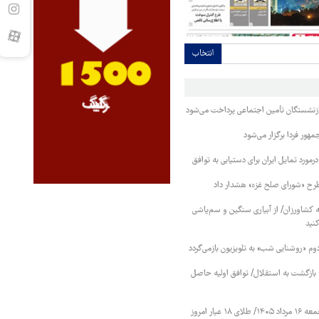
انتخاب
بازنشستگان تأمین اجتماعی پرداخت می‌شود
ور فردا برگزار می‌شود
رمورد تمایل ایران برای دستیابی به توافق
طرح «شورای صلح غزه» هشدار داد
کشاورزان/ از آبیاری سنگین و سم‌پاشی
نید
دوم «روشنایی شب» به تلویزیون بازمی‌گردد
نه بازگشت به استقلال/ توافق اولیه حاصل
قیمت طلا و سکه جمعه ۱۶ مرداد ۱۴۰۵/ طلای ۱۸ عیار امروز