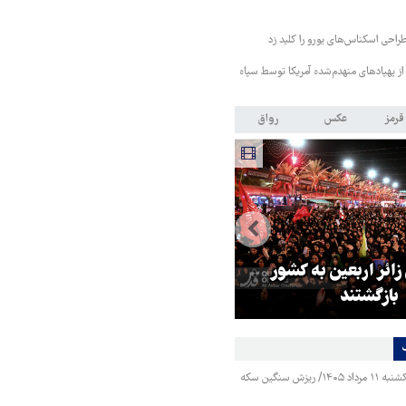
طراحی اسکناس‌های یورو را کلید زد
از پهپادهای منهدم‌شده آمریکا توسط سپاه
قرمز
عکس
رواق
 زائر اربعین به کشور
هماهنگی محور مقاومت، آمریکا ر
بازگشتند
در منطقه درمانده کرد
قیمت طلا و سکه یکشنبه ۱۱ مرداد ۱۴۰۵/ ریزش سنگین سکه