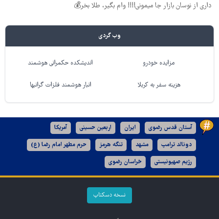
داری از نوسان بازار جا میمونی!!!! وام بگیر، طلا بخر💰
وب گردی
مزایده خودرو
اندیشکده حکمرانی هوشمند
هزینه سفر به کربلا
انبار هوشمند فلزات گرانبها
آستان قدس رضوی
ایران
اربعین حسینی
آمریکا
دونالد ترامپ
مشهد
تنگه هرمز
حرم مطهر امام رضا (ع)
رژیم صهیونیستی
خراسان رضوی
نسخه دسکتاپ