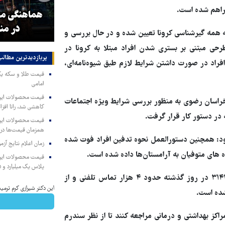
راهم شده است.
اخ
۳ میلیون زائر اربعین به کشور
هماهنگی محو
بازگشتند
در من
 همه گیرشناسی کرونا تعیین شده و در حال بررسی و
ی مبتنی بر بستری شدن افراد مبتلا به کرونا در
پربازدیدترین‌ مطالب
فراد در صورت داشتن شرایط لازم طبق شیوه‌نامه‌ای،
امامی
خراسان رضوی به منظور بررسی شرایط ویژه اجتماعات
کاهشی شد، رانا افزا
 در دستور کار قرار گرفت.
همزمان قیمت‌ها در ب
ود: همچنین دستورالعمل نحوه تدفین افراد فوت شده
زمان اعلام نتایج آ
ده های متوفیان به آرامستان‌ها داده شده است.
پلاس یک میلیارد و ۹۰۵ میلیون تومان
وی ادامه داد: تعداد تماس‌های تلفنی با شماره های ۱۹۱ و ۳۱۴۴۹۴۴۹ در روز گذشته حدود ۴ هزار تماس تلفنی و از
این دکتر شیرازی کرم ترمیم
کز بهداشتی و درمانی مراجعه کنند تا از نظر سندرم