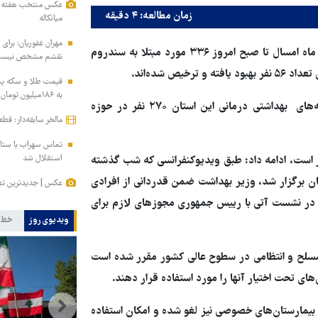
عکس منتخب هفته | از
زمان مطالعه: ۴ دقیقه
میانکاله
مهران غفوریان: برای 
، دکتر حمیدرضا رحیمی افزود: از ۳۰ بهمن ماه امسال تا صبح امروز ۳۳۶ مورد مبتلا به سندروم
نقشم مشخص نیس
ص شده‌اند.
به ۱۸۶میلیون تومان رسید!
وی اظهار داشت: از تعداد بستری شدگان در بیمارستان‌ها و شبکه‌های بهداشتی درمانی این استان ۲۷۰ نفر در حوزه
مالخر سابقه‌دار: قط
تماس سهراب با ستاره
استقلال شد
ور است، ادامه داد: طبق ویدیوکنفرانسی که شب گذشته
ن برگزار شد، وزیر بهداشت ضمن قدردانی از افرادی
عکس | جدیدترین تص
ست در نشست آتی با رییس جمهوری مجوزهای لازم برای
ویدیوی روز
خط 
مسلح و انتظامی در سطوح عالی کشور مقرر شده است
های تحت اختیار آنها را مورد استفاده قرار دهند.
بیمارستان‌های خصوصی نیز لغو شده و امکان استفاده